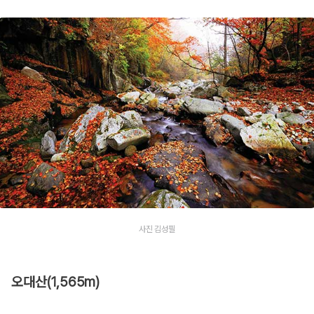
사진 김성필
오대산(1,565m)