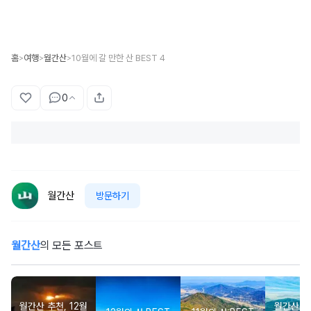
홈
여행
월간산
10월에 갈 만한 산 BEST 4
>
>
>
0
월간산
방문하기
월간산
의 모든 포스트
월간산 추천, 12월
월간산 추천