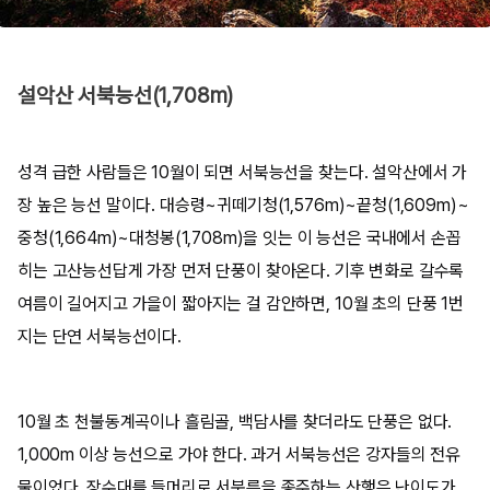
설악산 서북능선(1,708m)
성격 급한 사람들은 10월이 되면 서북능선을 찾는다. 설악산에서 가
장 높은 능선 말이다. 대승령~귀떼기청(1,576m)~끝청(1,609m)~
중청(1,664m)~대청봉(1,708m)을 잇는 이 능선은 국내에서 손꼽
히는 고산능선답게 가장 먼저 단풍이 찾아온다. 기후 변화로 갈수록
여름이 길어지고 가을이 짧아지는 걸 감안하면, 10월 초의 단풍 1번
지는 단연 서북능선이다.
10월 초 천불동계곡이나 흘림골, 백담사를 찾더라도 단풍은 없다.
1,000m 이상 능선으로 가야 한다. 과거 서북능선은 강자들의 전유
물이었다. 장수대를 들머리로 서북릉을 종주하는 산행은 난이도가