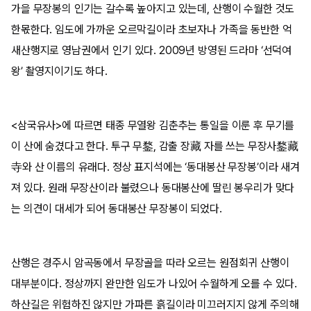
가을 무장봉의 인기는 갈수록 높아지고 있는데, 산행이 수월한 것도
한몫한다. 임도에 가까운 오르막길이라 초보자나 가족을 동반한 억
새산행지로 영남권에서 인기 있다. 2009년 방영된 드라마 ‘선덕여
왕’ 촬영지이기도 하다.
<삼국유사>에 따르면 태종 무열왕 김춘추는 통일을 이룬 후 무기를
이 산에 숨겼다고 한다. 투구 무鍪, 감출 장藏 자를 쓰는 무장사鍪藏
寺와 산 이름의 유래다. 정상 표지석에는 ‘동대봉산 무장봉’이라 새겨
져 있다. 원래 무장산이라 불렸으나 동대봉산에 딸린 봉우리가 맞다
는 의견이 대세가 되어 동대봉산 무장봉이 되었다.
산행은 경주시 암곡동에서 무장골을 따라 오르는 원점회귀 산행이
대부분이다. 정상까지 완만한 임도가 나있어 수월하게 오를 수 있다.
하산길은 위험하진 않지만 가파른 흙길이라 미끄러지지 않게 주의해