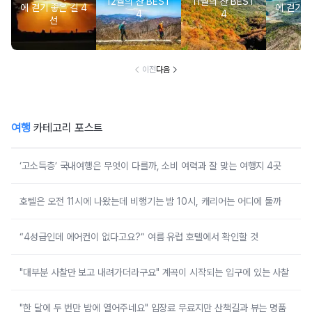
12월의 산 BEST
11월의 산 BEST
에 걷기 좋은 길 4
에 걷기 좋
4
4
선
이전
다음
여행
카테고리 포스트
‘고소득층’ 국내여행은 무엇이 다를까, 소비 여력과 잘 맞는 여행지 4곳
호텔은 오전 11시에 나왔는데 비행기는 밤 10시, 캐리어는 어디에 둘까
“4성급인데 에어컨이 없다고요?” 여름 유럽 호텔에서 확인할 것
"대부분 사찰만 보고 내려가더라구요" 계곡이 시작되는 입구에 있는 사찰
"한 달에 두 번만 밤에 열어주네요" 입장료 무료지만 산책길과 뷰는 명품