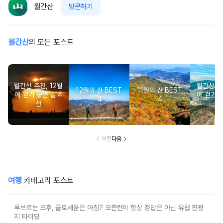
월간산
방문하기
월간산
의 모든 포스트
월간산 추천, 12월
월간산 추천
12월의 산 BEST
11월의 산 BEST
에 걷기 좋은 길 4
에 걷기 좋
4
4
선
이전
다음
여행
카테고리 포스트
루브르는 오후, 콜로세움은 아침? 오픈런이 항상 정답은 아닌 유럽 관광
지 타이밍