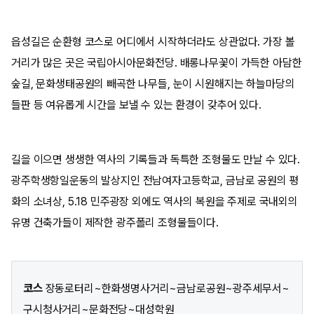
읍성길은 순환형 코스로 어디에서 시작하더라도 상관없다. 가장 볼
거리가 많은 곳은 국립아시아문화전당. 배롱나무꽃이 가득한 아담한
숲길, 문화생태공원의 빼곡한 나무들, 눈이 시원해지는 하늘마당의
들판 등 여유롭게 시간을 보낼 수 있는 환경이 갖추어 있다.
길을 이으면 생생한 역사의 기록들과 독특한 조형물도 만날 수 있다.
광주학생항일운동의 발상지인 전남여자고등학교, 금남로 공원의 평
화의 소녀상, 5.18 민주광장 외에도 역사의 복원을 주제로 국내외의
유명 건축가들이 제작한 광주폴리 조형물들이다.
코스
장동로터리~한화생명사거리~금남로공원~광주세무서~
구시청사거리~문화전당~대성학원