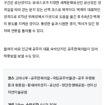
구간은 공산성이다. 유네스코가 지정한 세계문화유산인 공산성은 성
곽길을 따라 걷는 운치 있는 산책 코스로 제격이다. 백제의 대표적인
성곽으로 475년 위례성에서 이곳으로 도읍을 옮긴 후 64년간 백제
의 왕도를 지켜온 성이다. 풍성한 숲과 시원한 경치, 역사가 담긴 정
자와 연못을 둘러볼 수 있다.
들머리 바로 인근에 공주의 대표 숙박단지인 공주한옥마을이 있어
하룻밤을 보낼 수도 있다.
코스
고마나루~공주한옥마을~국립공주박물관~공주 무령왕
릉과 왕릉원~황새바위성지~공산성~정안천생태공원~연미산
자연미술공원
거리
14km
소요시간
4시간 30분