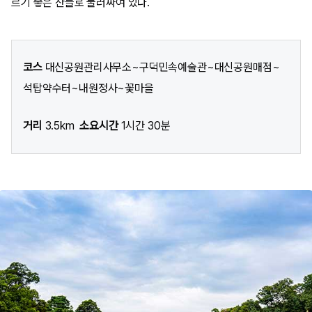
르기 좋은 산들로 둘러싸여 있다.
코스
대신공원관리사무소~구덕민속예술관~대신공원매점~
석탑약수터~내원정사~꽃마을
거리
3.5km
소요시간
1시간 30분