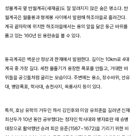
성불계곡 옆 반월계곡(새재골)도 잘 알려지지 않은 숨은 명소다. 반
월계곡은 월출봉과 형제봉 사이에서 발원해 하조마을로 흘러간다.
계곡 끝자락에 위치한 하조마을에서는 용의 알을 닮은 둥근 바위를
품고 있는 160년 된 용란송을 볼 수 있다.
동곡계곡은 백운산 정상과 한재에서 발원한다. 길이는 10km로 4대
계곡 중 가장 길다. 세찬 물줄기가 웅장한 폭포를 만들고, 거대한 바
위들을 공깃돌처럼 굴리는 모습이다. 주변에는 용소, 장수바위, 선유
대, 병암폭포, 학사대, 송천사지, 옥룡사지 등이 있다.
특히, 호남 유학의 거두인 하서 김인후와 미암 유희춘을 길러낸 신재
최산두가 10년 동안 공부했다는 정자인 학사대와 병자호란 때 승병
대장으로 활약했던 승려 회은 응준(1587~1672)을 기리기 위한 비