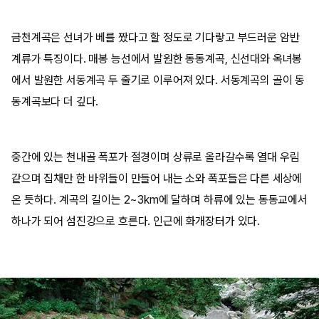
금천계곡은 선녀가 베를 짰다고 할 정도로 기다랗고 부드러운 암반
계류가 특징이다. 매봉 능선에서 발원한 동동계곡, 신선대와 옥녀봉
에서 발원한 서동계곡 두 줄기로 이루어져 있다. 서동계곡의 골이 동
동계곡보다 더 깊다.
중간에 있는 천내골 폭포가 절경이며 상류로 올라갈수록 열대 우림
같으며 집채만 한 바위들이 만들어 내는 소와 폭포들은 다른 세상에
온 듯하다. 계곡의 길이는 2~3km에 달하며 하류에 있는 동동교에서
하나가 되어 섬진강으로 흐른다. 인근에 화개장터가 있다.