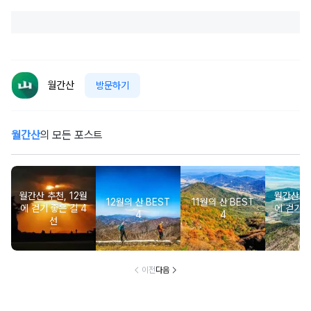
월간산
방문하기
월간산
의 모든 포스트
월간산 추천, 12월
월간산 추천
12월의 산 BEST
11월의 산 BEST
에 걷기 좋은 길 4
에 걷기 좋
4
4
선
이전
다음