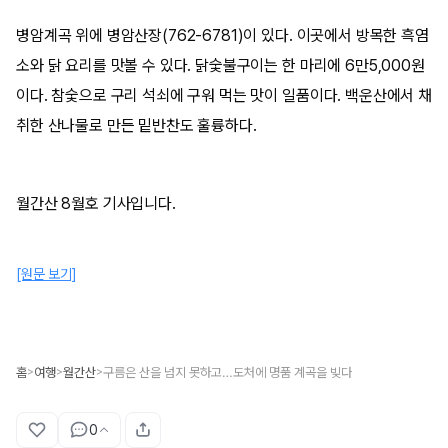
병암계곡 위에 병암산장(762-6781)이 있다. 이곳에서 방목한 흑염
소와 닭 요리를 맛볼 수 있다. 닭숯불구이는 한 마리에 6만5,000원
이다. 참숯으로 구리 석쇠에 구워 먹는 맛이 일품이다. 백운산에서 채
취한 산나물로 만든 밑반찬도 훌륭하다.
월간산 8월호 기사입니다.
[원문 보기]
홈
여행
월간산
구름은 산을 넘지 못하고…도처에 명품 계곡을 빚다
>
>
>
0