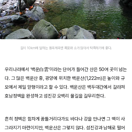
길이 10km에 달하는 동곡계곡엔 폭포와 소가 많아서 탁족하기에 좋다.
우리나라에서 ‘백운白雲’이라는 단어가 들어간 산은 50여 곳이 넘는
다. 그 많은 백운산 중, 광양에 위치한 백운산(1,222m)은 높이와 규
모에서 제일 맏형이라고 할 수 있다. 백운산은 백두대간에서 갈라져
호남정맥을 완성하고 섬진강 오백리 물길을 갈무리한다.
흔히 정맥은 힘차게 꿈틀거리다가도 바다나 강을 만나면 그 맥이 사
그라지기 마련이지만, 백운산은 그렇지 않다. 섬진강과 남해로 떨어