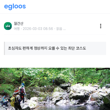
구름은 산을 넘지 못하고…도처에 명품 계곡을 빚다
월간산
여행
2026-03-03 08:56
읽음
...
초심자도 편하게 정상까지 오를 수 있는 최단 코스도