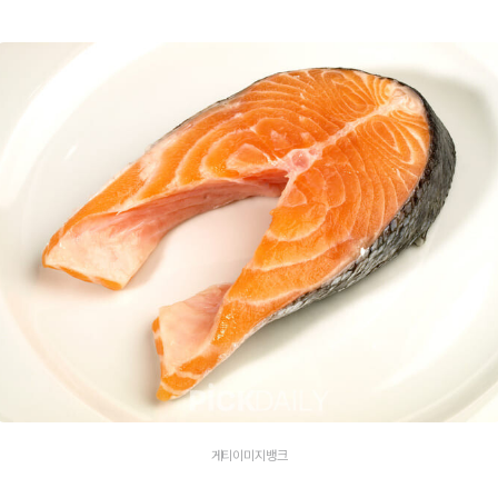
게티이미지뱅크