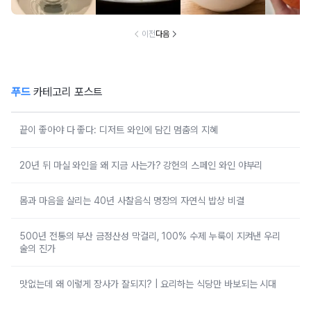
법 6
로 되살아납니다
홍시 선별
가
이전
다음
푸드
카테고리 포스트
끝이 좋아야 다 좋다: 디저트 와인에 담긴 멈춤의 지혜
20년 뒤 마실 와인을 왜 지금 사는가? 강헌의 스페인 와인 야부리
몸과 마음을 살리는 40년 사찰음식 명장의 자연식 밥상 비결
500년 전통의 부산 금정산성 막걸리, 100% 수제 누룩이 지켜낸 우리
술의 진가
맛없는데 왜 이렇게 장사가 잘되지? | 요리하는 식당만 바보되는 시대