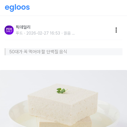
“운동만 열심히 해선 안 됩니다”...50대 근육 살리는 음
식 5가지는?
픽데일리
푸드
2026-02-27 16:53
읽음
...
50대가 꼭 먹어야 할 단백질 음식