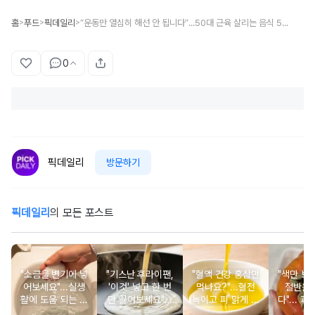
홈
푸드
픽데일리
“운동만 열심히 해선 안 됩니다”...50대 근육 살리는 음식 5가지는?
>
>
>
0
픽데일리
방문하기
픽데일리
의 모든 포스트
"소금을 변기에 넣
"기스난 후라이팬,
"혈액 건강 홍삼만
"색만 보
어보세요"...실생
'이것' 넣고 한 번
먹나요?"...혈전
절반은
활에 도움 되는 소
만 끓여보세요"...
녹이고 피 맑게 하
다"... 
금의 희한한 활용
놀랍게도 새 팬으
는 식재료 6가지
서도 먼