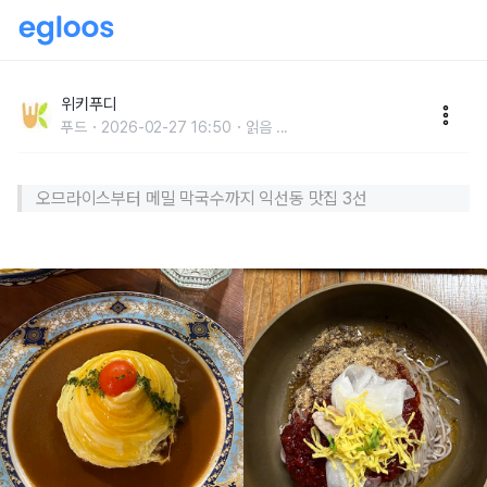
"외국인들 난리 날 듯…" 한국 정취 물씬 풍기는 '익선동
맛집' TOP 3
위키푸디
푸드
2026-02-27 16:50
읽음
...
오므라이스부터 메밀 막국수까지 익선동 맛집 3선