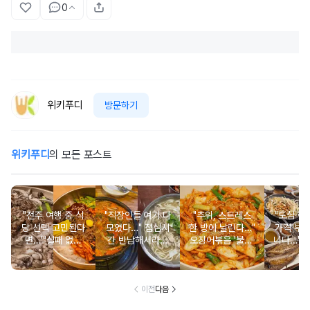
0
위키푸디
방문하기
위키푸디
의 모든 포스트
"전주 여행 중 식
"직장인들 여기 다
"추위, 스트레스
"도심 
당 선택 고민된다
모였다…" 점심시
한 방에 날린다…"
가격 부
면…'"실패 없는
간 반납해서라도
오징어볶음 '불맛'
니다…" 
맛집 TOP 3
먹는 여의도 맛집
나게 만드는 비법
직장인 
BEST 3
TOP
이전
다음