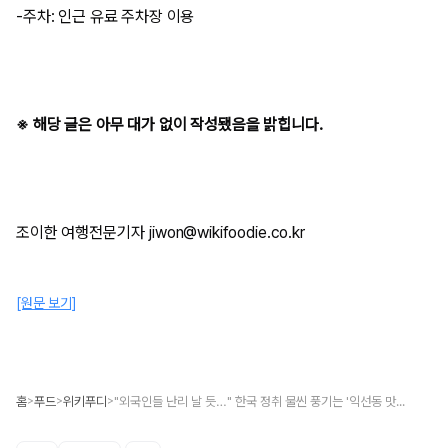
-주차: 인근 유료 주차장 이용
※ 해당 글은 아무 대가 없이 작성됐음을 밝힙니다.
​조이한 여행전문기자 jiwon@wikifoodie.co.kr
[원문 보기]
홈
푸드
위키푸디
"외국인들 난리 날 듯…" 한국 정취 물씬 풍기는 '익선동 맛집' TOP 3
>
>
>