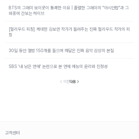
BTS의 그래미 보이콧이 통쾌한 이유 | 졸렬한 그래미의 "아시안팝"과 그
와중에 간보는 하이브
[헐리우드 피칭] 케데헌 김보연 작가가 들려주는 진짜 헐리우드 작가의 피
칭
30일 동안 앨범 150개를 들으며 깨달은 진짜 음악 감상의 본질
SBS '내 남은 연애' 논란으로 본 연애 예능의 윤리와 진정성
이전
다음
고객센터