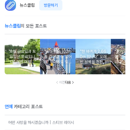
뉴스클립
방문하기
뉴스클립
의 모든 포스트
"8월 금요일과 토
"바다 위로 102m
"한 바퀴가 2,66
"걷기도 
요일은 무료입니
를 걸어갈 수 있어
0m 입니다" 오래
면 전동차
다" 이번 여름에
요" 무더위도 잊게
된 성벽을 천천히
니다" 누
무료로 입장 가능
만드는 여름 바다
둘러보며 걷기 좋
로 편하게
한 의미 있는 여행
풍경 여행지
은 여행지
기 좋은
지
이전
다음
연예
카테고리 포스트
어떤 사랑을 하시겠습니까 | 스티브 레이시