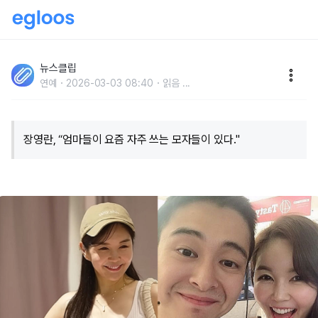
"애들 기 살리는 엄마 등원룩은..." 장영란, 10살 젊어 보
이는 꿀팁 공개..."왜 이렇게 예쁘냐고.."
뉴스클립
연예
2026-03-03 08:40
읽음
...
장영란, “엄마들이 요즘 자주 쓰는 모자들이 있다."