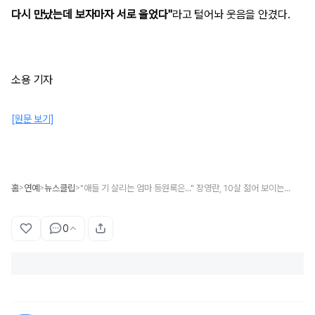
다시 만났는데 보자마자 서로 울었다"
라고 털어놔 웃음을 안겼다.
소용 기자
[원문 보기]
홈
연예
뉴스클립
"애들 기 살리는 엄마 등원룩은..." 장영란, 10살 젊어 보이는 꿀팁 공개..."왜 이렇게 예쁘냐고.."
>
>
>
0