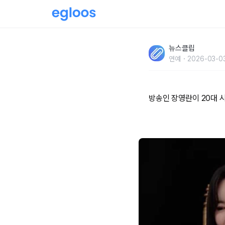
"고작 스물여섯에 싼티·비호감 소리.." 장영란,
뉴스클립
예계 생활 고백
연예
2026-03-0
방송인 장영란이 20대 