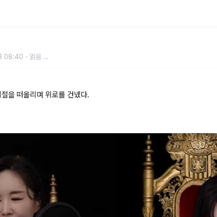
 과거 '비호감 이미지'로 힘들었던 연
3 08:40
읽음
...
시절을 떠올리며 위로를 건넸다.