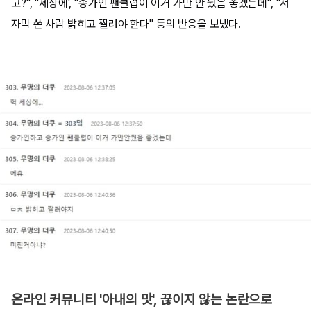
고?", "세상에', "송가인 팬클럽이 이거 가만 안 뒀음 좋겠는데", "저
자막 쓴 사람 밝히고 짤려야 한다" 등의 반응을 보냈다.
온라인 커뮤니티 '아내의 맛', 끊이지 않는 논란으로