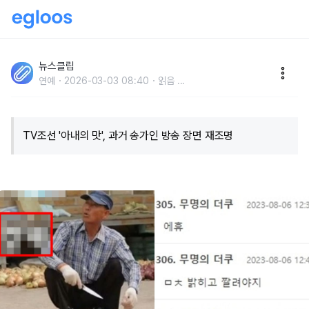
'미친 거 아니냐..' 과거 TV조선 '아내의 맛' 제작진이 송
가인 아버지에 썼던 충격 자막
뉴스클립
연예
2026-03-03 08:40
읽음
...
TV조선 '아내의 맛', 과거 송가인 방송 장면 재조명