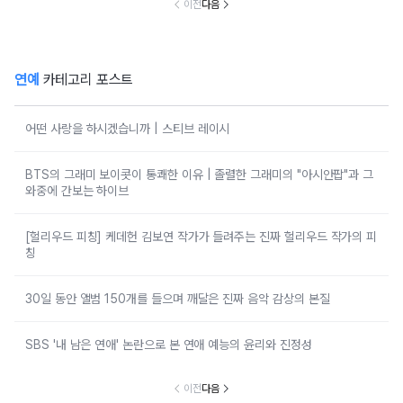
이전
다음
연예
카테고리 포스트
어떤 사랑을 하시겠습니까 | 스티브 레이시
BTS의 그래미 보이콧이 통쾌한 이유 | 졸렬한 그래미의 "아시안팝"과 그
와중에 간보는 하이브
[헐리우드 피칭] 케데헌 김보연 작가가 들려주는 진짜 헐리우드 작가의 피
칭
30일 동안 앨범 150개를 들으며 깨달은 진짜 음악 감상의 본질
SBS '내 남은 연애' 논란으로 본 연애 예능의 윤리와 진정성
이전
다음