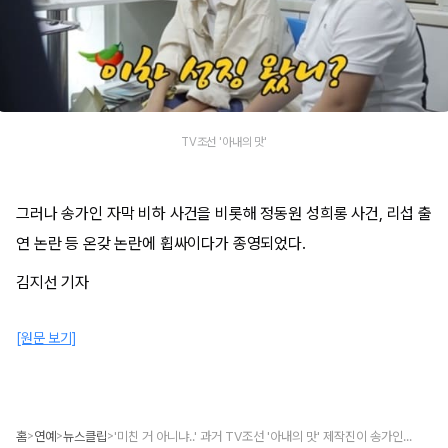
TV조선 '아내의 맛'
그러나 송가인 자막 비하 사건을 비롯해 정동원 성희롱 사건, 리섭 출
연 논란 등 온갖 논란에 휩싸이다가 종영되었다.
김지선 기자
[원문 보기]
홈
연예
뉴스클립
'미친 거 아니냐..' 과거 TV조선 '아내의 맛' 제작진이 송가인 아버지에 썼던 충격 자막
>
>
>