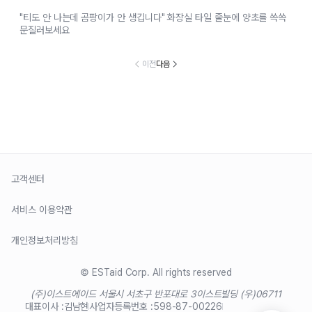
"티도 안 나는데 곰팡이가 안 생깁니다" 화장실 타일 줄눈에 양초를 쓱쓱
문질러보세요
이전
다음
고객센터
서비스 이용약관
개인정보처리방침
© ESTaid Corp. All rights reserved
(주)이스트에이드 서울시 서초구 반포대로 3
이스트빌딩 (우)06711
대표이사 :
김남현
사업자등록번호 :
598-87-00226