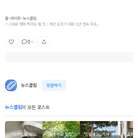
홈
라이프
뉴스클립
>
>
'그대로 영화 찍어도 될 듯..' 계단 오르기 대회 2년 연속 우승한 엘리트 소방관의 놀라운 비주얼
>
0
뉴스클립
방문하기
뉴스클립
의 모든 포스트
"떡처럼 된 밥도
"이제 무료 입장으
"8월 23일까지 개
"무조건 