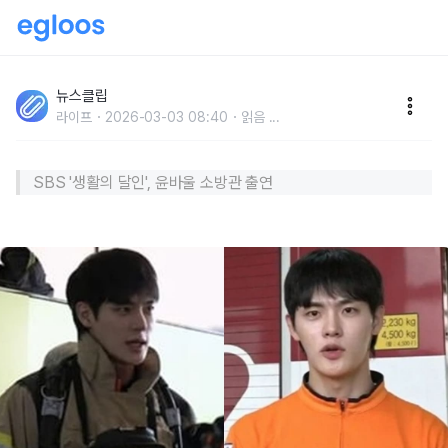
'그대로 영화 찍어도 될 듯..' 계단 오르기 대회 2년 연속
우승한 엘리트 소방관의 놀라운 비주얼
뉴스클립
라이프
2026-03-03 08:40
읽음
...
​SBS '생활의 달인', 윤바울 소방관 출연