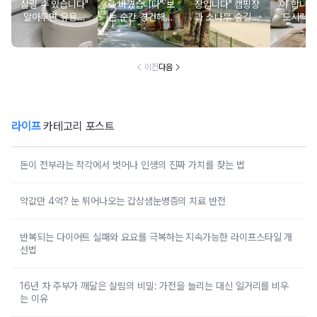
살릴 수 있습니다"
로 바꼈습니다" 보
장입니다" 캠핑장
야 합니다
알아두면 유용한
는 순간 경건해지
과 소나무 숲길이
도시락에
물 많은 진 밥 살
고 마음이 편안해
붙어있는 조용한
마토 꼭
리는 방법
지는 사찰 여행지
남해 해수욕장
넣으면 
이전
다음
라이프
카테고리 포스트
돈이 전부라는 착각에서 벗어나 인생의 진짜 가치를 찾는 법
약값만 4억? 눈 튀어나오는 갑상샘눈병증의 치료 반전
반복되는 다이어트 실패와 요요를 극복하는 지속가능한 라이프스타일 개
선법
16년 차 주부가 깨달은 살림의 비밀: 가전을 늘리는 대신 일거리를 비우
는 이유