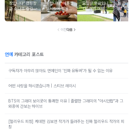
장입니다" 캠핑장
야 합니다" 여름철
요일은 무료입니
를 걸어갈
과 소나무 숲길이
도시락에 방울토
다" 이번 여름에
요" 무더
붙어있는 조용한
마토 꼭지 그대로
무료로 입장 가능
만드는 
남해 해수욕장
넣으면 생기는 일
한 의미 있는 여행
풍경 
지
이전
다음
연예
카테고리 포스트
구독자가 아무리 많아도 연예인이 '진짜 유튜버'가 될 수 없는 이유
어떤 사랑을 하시겠습니까 | 스티브 레이시
BTS의 그래미 보이콧이 통쾌한 이유 | 졸렬한 그래미의 "아시안팝"과 그
와중에 간보는 하이브
[헐리우드 피칭] 케데헌 김보연 작가가 들려주는 진짜 헐리우드 작가의 피
칭