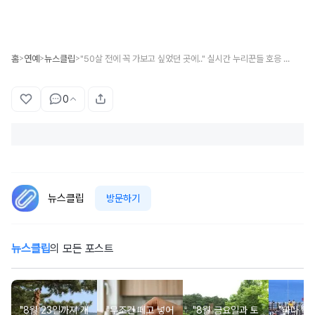
홈
연예
뉴스클립
"50살 전에 꼭 가보고 싶었던 곳에.." 실시간 누리꾼들 호응 쏟아지고 있는 노홍철 깜짝 근황
>
>
>
0
뉴스클립
방문하기
뉴스클립
의 모든 포스트
"8월 23일까지 개
"무조건 떼고 넣어
"8월 금요일과 토
"바다 위로