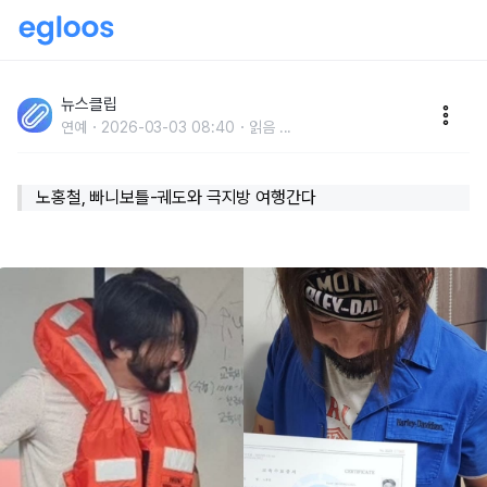
"50살 전에 꼭 가보고 싶었던 곳에.." 실시간 누리꾼들
호응 쏟아지고 있는 노홍철 깜짝 근황
뉴스클립
연예
2026-03-03 08:40
읽음
...
노홍철, 빠니보틀-궤도와 극지방 여행간다