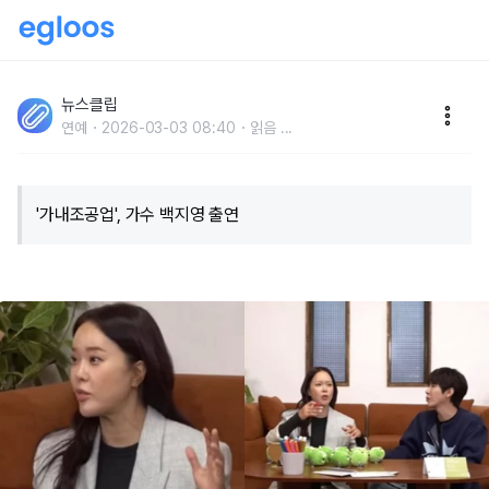
"내 친구 연예인들 보면 다 이런다.." 가수 백지영이 밝힌
'연예인 집 공개' 놀라운 비밀
뉴스클립
연예
2026-03-03 08:40
읽음
...
​'가내조공업', 가수 백지영 출연