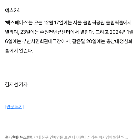
예스24
'백스페이스'는 오는 12월 17일에는 서울 올림픽공원 올림픽홀에서
열리며, 23일에는 수원컨벤션센터에서 열린다. 그리고 2024년 1월
6일에는 부산시민회관대극장에서, 같은달 20일에는 충남대정심화
홀에서 열린다.
김지선 기자
[원문 보기]
홈
연예
뉴스클립
"내 친구 연예인들 보면 다 이런다.." 가수 백지영이 밝힌 '연예인 집 공개' 놀라운 비밀
>
>
>