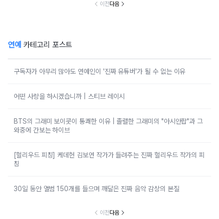
이전
다음
연예
카테고리 포스트
구독자가 아무리 많아도 연예인이 '진짜 유튜버'가 될 수 없는 이유
어떤 사랑을 하시겠습니까 | 스티브 레이시
BTS의 그래미 보이콧이 통쾌한 이유 | 졸렬한 그래미의 "아시안팝"과 그
와중에 간보는 하이브
[헐리우드 피칭] 케데헌 김보연 작가가 들려주는 진짜 헐리우드 작가의 피
칭
30일 동안 앨범 150개를 들으며 깨달은 진짜 음악 감상의 본질
이전
다음