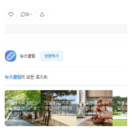
0
뉴스클립
방문하기
뉴스클립
의 모든 포스트
"이제 무료 입장으
"8월 23일까지 개
"무조건 떼고 넣어
"8월 금
로 바꼈습니다" 보
장입니다" 캠핑장
야 합니다" 여름철
요일은 
는 순간 경건해지
과 소나무 숲길이
도시락에 방울토
다" 이번
고 마음이 편안해
붙어있는 조용한
마토 꼭지 그대로
무료로 
지는 사찰 여행지
남해 해수욕장
넣으면 생기는 일
한 의미 