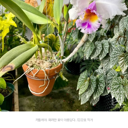
카틀레야. 화려한 꽃이 아름답다. /김강호 작가