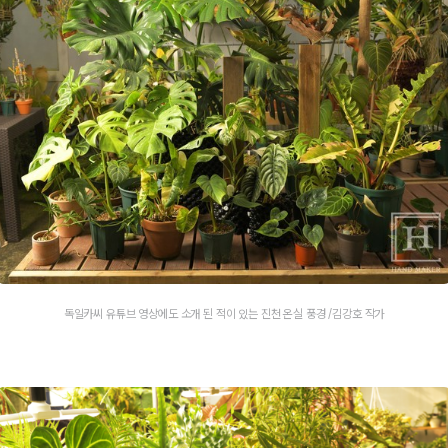
독일카씨 유튜브 영상에도 소개 된 적이 있는 진천 온실 풍경 /김강호 작가