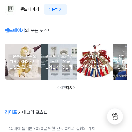
핸드메이커
방문하기
핸드메이커
의 모든 포스트
두쫀쿠를 이은 요
8분 만에 도난당
‘조선시대에도 키
“설명해
치케? SNS에서
한 루브르 유물,
링이 있었다?’ 복
없다”...
발견한 ‘인스타그
돌아올 수 있을까
과 멋이 담긴 열쇠
업사원 
래머블’한 케이크
패
논
이전
다음
라이프
카테고리 포스트
40대에 돌아본 2030을 위한 인생 법칙과 실행의 가치