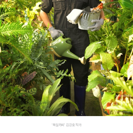
'독일카씨' 김강호 작가