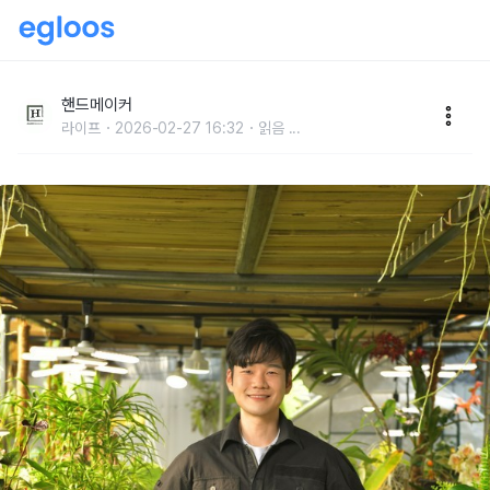
일상 속 식물을 배우는 시간, ‘식집사’ 독일카씨 김강호
작가
핸드메이커
라이프
2026-02-27 16:32
읽음
...