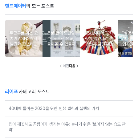
핸드메이커
의 모든 포스트
두쫀쿠를 이은 요
8분 만에 도난당
‘조선시대에도 키
“설명해
치케? SNS에서
한 루브르 유물,
링이 있었다?’ 복
없다”...
발견한 ‘인스타그
돌아올 수 있을까
과 멋이 담긴 열쇠
업사원 
래머블’한 케이크
패
논
이전
다음
라이프
카테고리 포스트
40대에 돌아본 2030을 위한 인생 법칙과 실행의 가치
집이 깨끗해도 곰팡이가 생기는 이유: 놓치기 쉬운 '보이지 않는 습도 관
리'