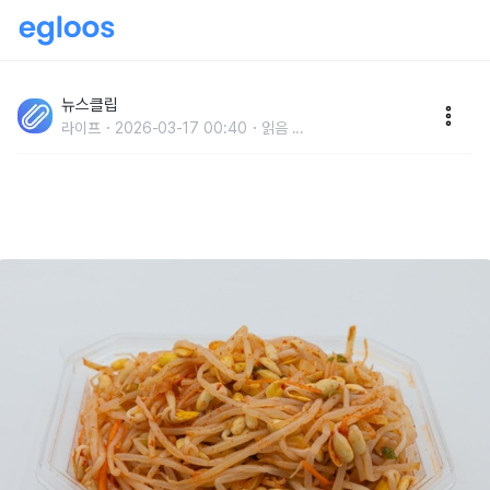
'소금, 설탕, 간장 모두 아닙니다..' 콩나물에서 자주 나는
비린내, 단 한 번에 없앨 수 있는 '만능 소스' 정체
뉴스클립
라이프
2026-03-17 00:40
읽음
...