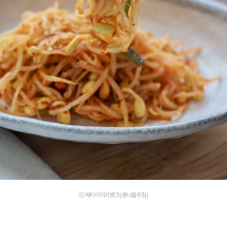
ⓒ게티이미지뱅크(콩나물무침)