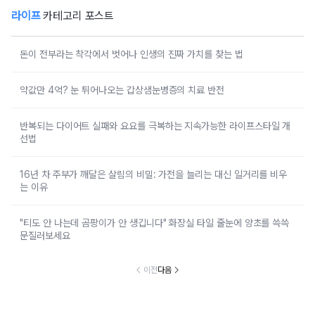
라이프
카테고리 포스트
돈이 전부라는 착각에서 벗어나 인생의 진짜 가치를 찾는 법
약값만 4억? 눈 튀어나오는 갑상샘눈병증의 치료 반전
반복되는 다이어트 실패와 요요를 극복하는 지속가능한 라이프스타일 개
선법
16년 차 주부가 깨달은 살림의 비밀: 가전을 늘리는 대신 일거리를 비우
는 이유
"티도 안 나는데 곰팡이가 안 생깁니다" 화장실 타일 줄눈에 양초를 쓱쓱
문질러보세요
이전
다음