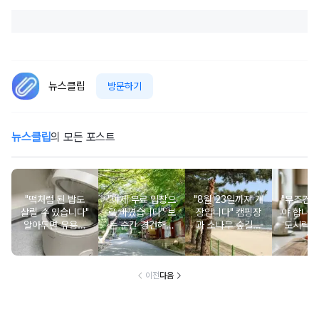
뉴스클립
방문하기
뉴스클립
의 모든 포스트
"떡처럼 된 밥도
"이제 무료 입장으
"8월 23일까지 개
"무조건 
살릴 수 있습니다"
로 바꼈습니다" 보
장입니다" 캠핑장
야 합니다
알아두면 유용한
는 순간 경건해지
과 소나무 숲길이
도시락에
물 많은 진 밥 살
고 마음이 편안해
붙어있는 조용한
마토 꼭
리는 방법
지는 사찰 여행지
남해 해수욕장
넣으면 
이전
다음