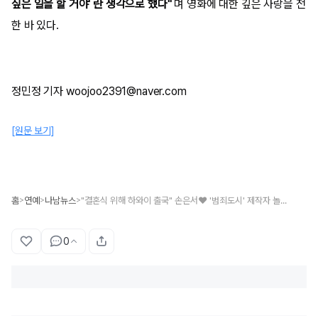
싶은 일을 할 거야' 란 생각으로 했다"
며 영화에 대한 깊은 사랑을 전
한 바 있다.
정민정 기자 woojoo2391@naver.com
[원문 보기]
홈
연예
나남뉴스
"결혼식 위해 하와이 출국" 손은서♥ '범죄도시' 제작자 놀라운 남편 정체
>
>
>
0