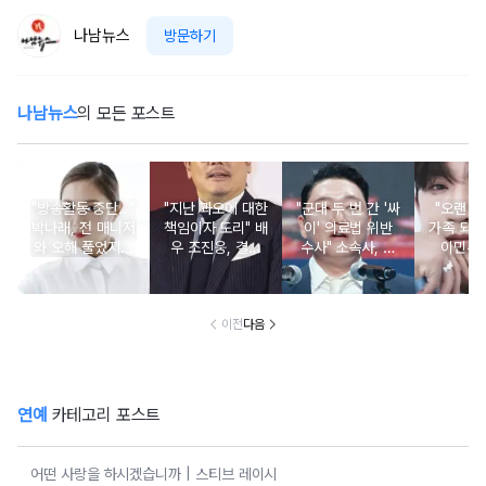
나남뉴스
방문하기
나남뉴스
의 모든 포스트
"방송활동 중단…"
"지난 과오에 대한
"군대 두 번 간 '싸
"오랜 인
박나래, 전 매니저
책임이자 도리" 배
이' 의료법 위반
가족 되기
와 오해 풀었지만
우 조진웅, 결국
수사" 소속사, 수
이민우
불찰 반성
은퇴 선언
면제 대리수령 불
찰...
이전
다음
연예
카테고리 포스트
어떤 사랑을 하시겠습니까 | 스티브 레이시