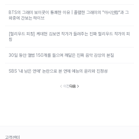
BTS의 그래미 보이콧이 통쾌한 이유 | 졸렬한 그래미의 "아시안팝"과 그
와중에 간보는 하이브
[헐리우드 피칭] 케데헌 김보연 작가가 들려주는 진짜 헐리우드 작가의 피
칭
30일 동안 앨범 150개를 들으며 깨달은 진짜 음악 감상의 본질
SBS '내 남은 연애' 논란으로 본 연애 예능의 윤리와 진정성
이전
다음
고객센터