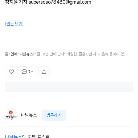
정지윤 기자 supersoso78480@gmail.com
[원문 보기]
홈
연예
나남뉴스
"딸 10년 만에 만나" 백일섭, 졸혼 8년 차 '마음속 응어리 있다' 충격 고백
>
>
>
0
나남뉴스
방문하기
나남뉴스
의 모든 포스트