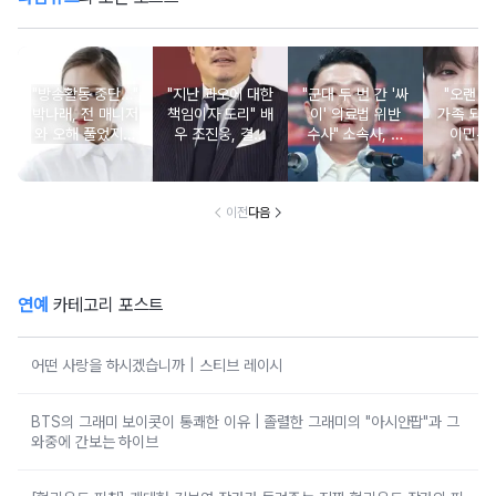
"방송활동 중단…"
"지난 과오에 대한
"군대 두 번 간 '싸
"오랜 인
박나래, 전 매니저
책임이자 도리" 배
이' 의료법 위반
가족 되기
와 오해 풀었지만
우 조진웅, 결국
수사" 소속사, 수
이민우
불찰 반성
은퇴 선언
면제 대리수령 불
찰...
이전
다음
연예
카테고리 포스트
어떤 사랑을 하시겠습니까 | 스티브 레이시
BTS의 그래미 보이콧이 통쾌한 이유 | 졸렬한 그래미의 "아시안팝"과 그
와중에 간보는 하이브