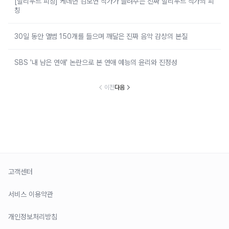
[헐리우드 피칭] 케데헌 김보연 작가가 들려주는 진짜 헐리우드 작가의 피
칭
30일 동안 앨범 150개를 들으며 깨달은 진짜 음악 감상의 본질
SBS '내 남은 연애' 논란으로 본 연애 예능의 윤리와 진정성
이전
다음
고객센터
서비스 이용약관
개인정보처리방침