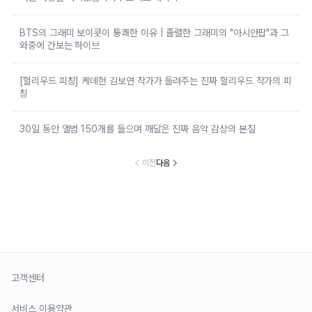
BTS의 그래미 보이콧이 통쾌한 이유 | 졸렬한 그래미의 "아시안팝"과 그
와중에 간보는 하이브
[헐리우드 피칭] 케데헌 김보연 작가가 들려주는 진짜 헐리우드 작가의 피
칭
30일 동안 앨범 150개를 들으며 깨달은 진짜 음악 감상의 본질
이전
다음
고객센터
서비스 이용약관