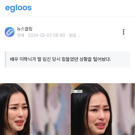
"임신 모르고 액션 촬영..낙태·기형아 언급에 무너졌다"
이하늬, 딸 임신 당시 기억 털어놓으며 눈물
뉴스클립
연예
2026-03-03 08:40
읽음
...
배우 이하늬가 딸 임신 당시 힘들었던 상황을 털어놨다.