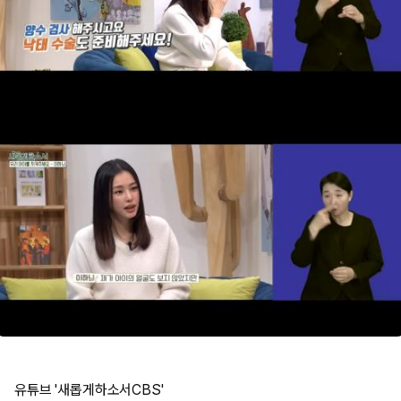
유튜브 '새롭게하소서CBS'