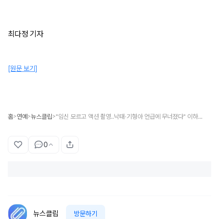
최다정 기자
[원문 보기]
홈
연예
뉴스클립
"임신 모르고 액션 촬영..낙태·기형아 언급에 무너졌다" 이하늬, 딸 임신 당시 기억 털어놓으며 눈물
>
>
>
0
뉴스클립
방문하기