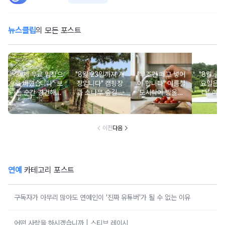
뉴스클립
의 모든 포스트
"이제 무료 입장으
"8월 23일까지 개
"무조건 떼고 넣어
"8월 금
로 바꼈습니다" 보
장입니다" 캠핑장
야 합니다" 여름철
요일은 
는 순간 경건해지
과 소나무 숲길이
도시락에 방울토
다" 이번
고 마음이 편안해
붙어있는 조용한
마토 꼭지 그대로
무료로 
지는 사찰 여행지
남해 해수욕장
넣으면 생기는 일
한 의미 
이전
다음
연예
카테고리 포스트
구독자가 아무리 많아도 연예인이 '진짜 유튜버'가 될 수 없는 이유
어떤 사랑을 하시겠습니까 | 스티브 레이시