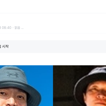
 시작한 방송인 신정환 깜짝 근황
3 08:40
읽음
...
업 시작