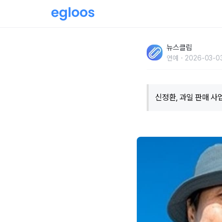
"들러만 주셔도 영광입니다.." 최근 새로운 일
뉴스클립
(+누리꾼 반응)
연예
2026-03-0
신정환, 과일 판매 사