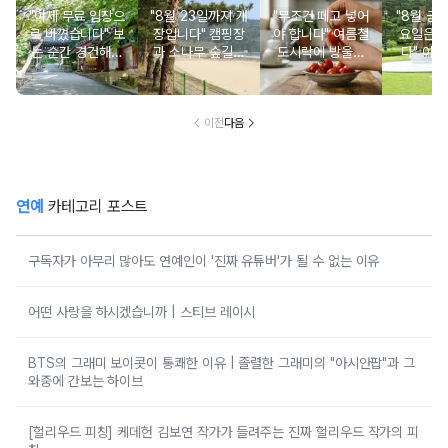
"이제 무료 입장으
"8월 23일까지 개
"무조건 떼고 넣어
"8월 금
로 바꼈습니다" 보
장입니다" 캠핑장
야 합니다" 여름철
요일은 
는 순간 경건해지
과 소나무 숲길이
도시락에 방울토
다" 이번
고 마음이 편안해
붙어있는 조용한
마토 꼭지 그대로
무료로 
지는 사찰 여행지
남해 해수욕장
넣으면 생기는 일
한 의미 
이전
다음
연예
카테고리 포스트
구독자가 아무리 많아도 연예인이 '진짜 유튜버'가 될 수 없는 이유
어떤 사랑을 하시겠습니까 | 스티브 레이시
BTS의 그래미 보이콧이 통쾌한 이유 | 졸렬한 그래미의 "아시안팝"과 그
와중에 간보는 하이브
[헐리우드 피칭] 케데헌 김보연 작가가 들려주는 진짜 헐리우드 작가의 피