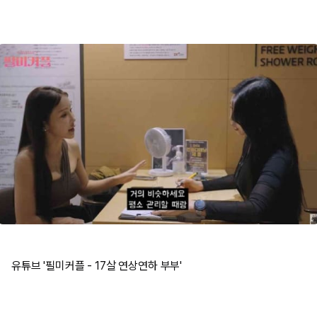
유튜브 '필미커플 - 17살 연상연하 부부'