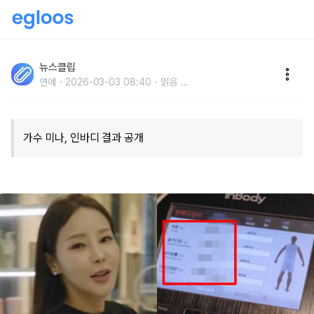
"일반인, 연예인 통틀어 짱먹어.." 트레이너도 깜짝 놀란
'올해 50살' 미나의 놀라운 인바디 결과
뉴스클립
연예
2026-03-03 08:40
읽음
...
​가수 미나, 인바디 결과 공개