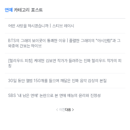
연예
카테고리 포스트
어떤 사랑을 하시겠습니까 | 스티브 레이시
BTS의 그래미 보이콧이 통쾌한 이유 | 졸렬한 그래미의 "아시안팝"과 그
와중에 간보는 하이브
[헐리우드 피칭] 케데헌 김보연 작가가 들려주는 진짜 헐리우드 작가의 피
칭
30일 동안 앨범 150개를 들으며 깨달은 진짜 음악 감상의 본질
SBS '내 남은 연애' 논란으로 본 연애 예능의 윤리와 진정성
이전
다음