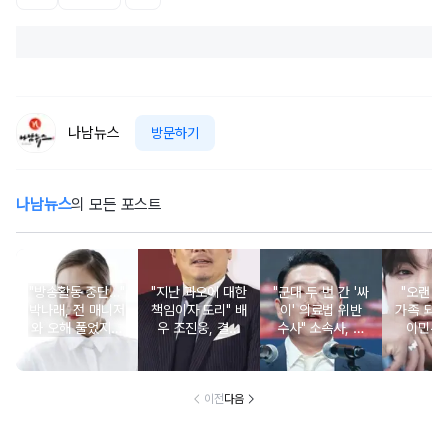
나남뉴스
방문하기
나남뉴스
의 모든 포스트
"방송활동 중단…"
"지난 과오에 대한
"군대 두 번 간 '싸
"오랜 인
박나래, 전 매니저
책임이자 도리" 배
이' 의료법 위반
가족 되기
와 오해 풀었지만
우 조진웅, 결국
수사" 소속사, 수
이민우
불찰 반성
은퇴 선언
면제 대리수령 불
찰...
이전
다음