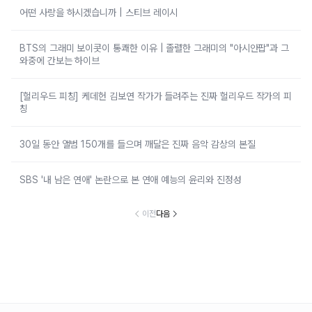
어떤 사랑을 하시겠습니까 | 스티브 레이시
BTS의 그래미 보이콧이 통쾌한 이유 | 졸렬한 그래미의 "아시안팝"과 그
와중에 간보는 하이브
[헐리우드 피칭] 케데헌 김보연 작가가 들려주는 진짜 헐리우드 작가의 피
칭
30일 동안 앨범 150개를 들으며 깨달은 진짜 음악 감상의 본질
SBS '내 남은 연애' 논란으로 본 연애 예능의 윤리와 진정성
이전
다음