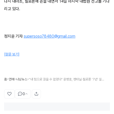
다시 대마초, 필로폰에 손을 대면서 14일 마지막 대법원 선고를 기다
리고 있다.
정지윤 기자
supersoso78480@gmail.com
[원문 보기]
홈
연예
나남뉴스
"내 힘으로 끊을 수 없었다" 윤병호, 펜타닐·필로폰 '7년' 실형 대법원까지
>
>
>
0