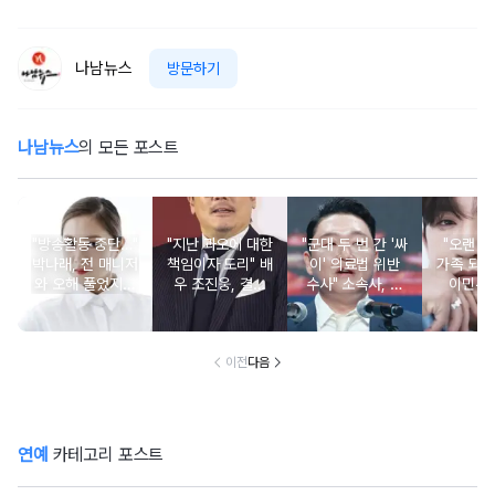
나남뉴스
방문하기
나남뉴스
의 모든 포스트
"방송활동 중단…"
"지난 과오에 대한
"군대 두 번 간 '싸
"오랜 인
박나래, 전 매니저
책임이자 도리" 배
이' 의료법 위반
가족 되기
와 오해 풀었지만
우 조진웅, 결국
수사" 소속사, 수
이민우
불찰 반성
은퇴 선언
면제 대리수령 불
찰...
이전
다음
연예
카테고리 포스트