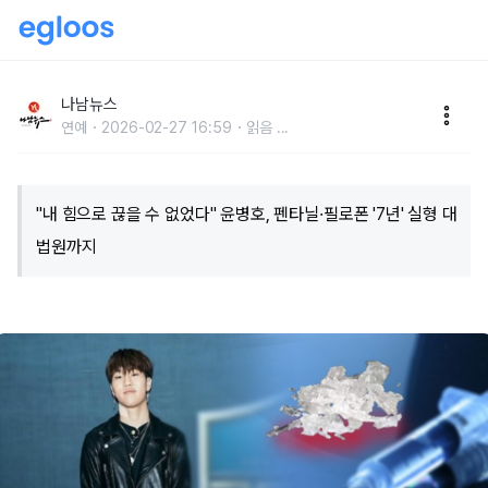
"내 힘으로 끊을 수 없었다" 윤병호, 펜타닐·필로폰 '7년'
실형 대법원까지
나남뉴스
연예
2026-02-27 16:59
읽음
...
​"내 힘으로 끊을 수 없었다" 윤병호, 펜타닐·필로폰 '7년' 실형 대
법원까지