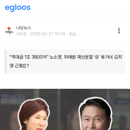
"역대급 1조 3800억" 노소영, 최태원 재산분할 '승' 동
거녀 김희영 근황은?
나남뉴스
라이프
2026-02-27 16:59
읽음
...
"역대급 1조 3800억" 노소영, 최태원 재산분할 '승' 동거녀 김희
영 근황은?