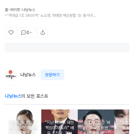
홈
라이프
나남뉴스
>
>
"역대급 1조 3800억" 노소영, 최태원 재산분할 '승' 동거녀 김희영 근황은?
>
0
나남뉴스
방문하기
나남뉴스
의 모든 포스트
"방송활동 중단…"
"지난 과오에 대한
"군대 두 번 간 '싸
"오랜 인
박나래, 전 매니저
책임이자 도리" 배
이' 의료법 위반
가족 되기
와 오해 풀었지만
우 조진웅, 결국
수사" 소속사, 수
이민우