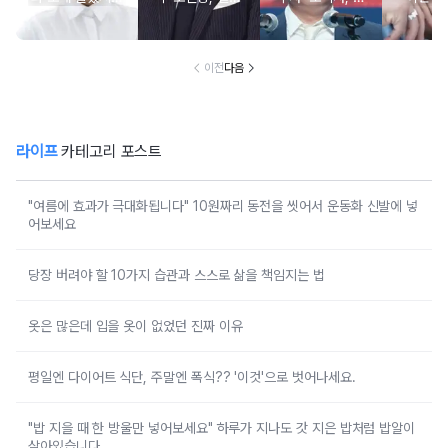
불찰 반성
은퇴 선언
면제 대리수령 불
찰...
이전
다음
라이프
카테고리 포스트
"여름에 효과가 극대화됩니다" 10원짜리 동전을 씻어서 운동화 신발에 넣
어보세요
당장 버려야 할 10가지 습관과 스스로 삶을 책임지는 법
옷은 많은데 입을 옷이 없었던 진짜 이유
평일엔 다이어트 식단, 주말엔 폭식?? '이것'으로 벗어나세요.
"밥 지을 때 한 방울만 넣어보세요" 하루가 지나도 갓 지은 밥처럼 밥알이
살아있습니다