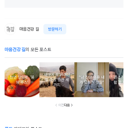
마음건강 길
방문하기
마음건강 길
의 모든 포스트
새해에 꼭 버려야
천연 항암제, '몽
“암 진단 이후 내
촌스러운
할 마음 습관 세
땅 주스'
가 달라진 것들”
활 즐기는
가지
이전
다음