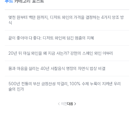
푸드
카테고리 포스트
몇천 원부터 백만 원까지, 디저트 와인의 가격을 결정하는 4가지 양조 방
식
끝이 좋아야 다 좋다: 디저트 와인에 담긴 멈춤의 지혜
20년 뒤 마실 와인을 왜 지금 사는가? 강헌의 스페인 와인 야부리
몸과 마음을 살리는 40년 사찰음식 명장의 자연식 밥상 비결
500년 전통의 부산 금정산성 막걸리, 100% 수제 누룩이 지켜낸 우리
술의 진가
이전
다음