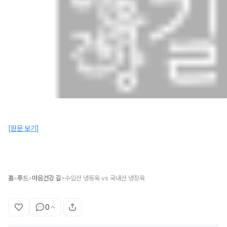
[원문 보기]
홈
푸드
마음건강 길
수입산 냉동육 vs 국내산 냉장육
>
>
>
0