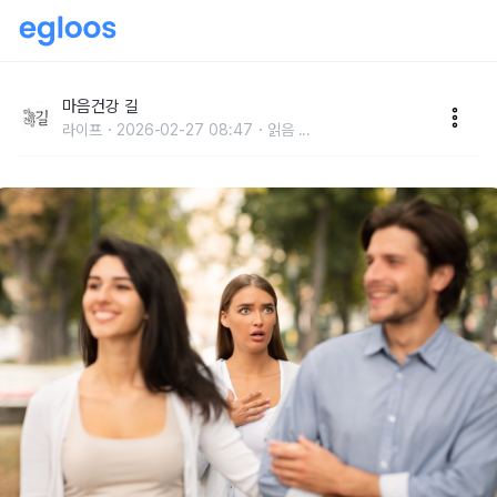
배우자 '바람' 핀 사실 알게 되었다면..
마음건강 길
라이프
2026-02-27 08:47
읽음
...