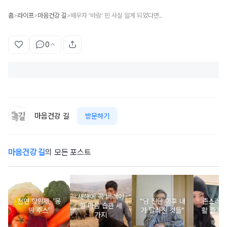
홈
라이프
마음건강 길
배우자 '바람' 핀 사실 알게 되었다면..
>
>
>
0
마음건강 길
방문하기
마음건강 길
의 모든 포스트
새해에 꼭 버려야
천연 항암제, '몽
“암 진단 이후 내
촌스러운
할 마음 습관 세
땅 주스'
가 달라진 것들”
활 즐기는
가지