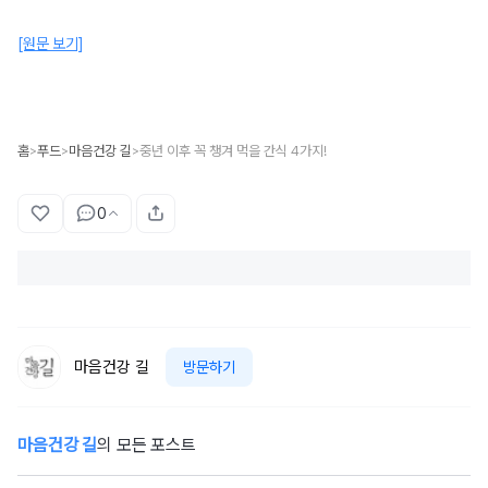
[원문 보기]
홈
푸드
마음건강 길
중년 이후 꼭 챙겨 먹을 간식 4가지!
>
>
>
0
마음건강 길
방문하기
마음건강 길
의 모든 포스트