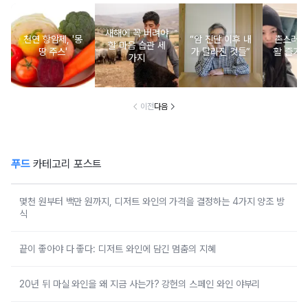
새해에 꼭 버려야
천연 항암제, '몽
“암 진단 이후 내
촌스러운
할 마음 습관 세
땅 주스'
가 달라진 것들”
활 즐기는
가지
이전
다음
푸드
카테고리 포스트
몇천 원부터 백만 원까지, 디저트 와인의 가격을 결정하는 4가지 양조 방
식
끝이 좋아야 다 좋다: 디저트 와인에 담긴 멈춤의 지혜
20년 뒤 마실 와인을 왜 지금 사는가? 강헌의 스페인 와인 야부리