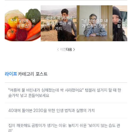
새해에 꼭 버려야
천연 항암제, '몽
“암 진단 이후 내
촌스러운
할 마음 습관 세
땅 주스'
가 달라진 것들”
활 즐기는
가지
이전
다음
라이프
카테고리 포스트
"여름에 물 비린내가 심해졌는데 싹 사라졌어요" 텀블러 설거지 할 때 한
숟가락 넣고 흔들어보세요
40대에 돌아본 2030을 위한 인생 법칙과 실행의 가치
집이 깨끗해도 곰팡이가 생기는 이유: 놓치기 쉬운 '보이지 않는 습도 관
리'