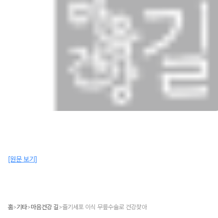
[원문 보기]
홈
기타
마음건강 길
줄기세포 이식 무릎수술로 건강찾아
>
>
>