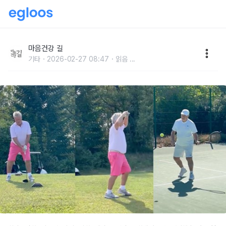
줄기세포 이식 무릎수술로 건강찾아
마음건강 길
기타
2026-02-27 08:47
읽음
...