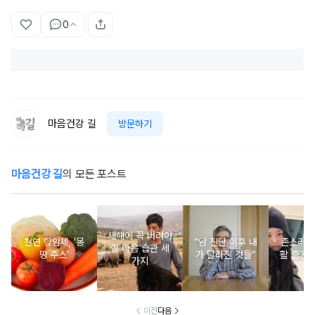
0
마음건강 길
방문하기
마음건강 길
의 모든 포스트
새해에 꼭 버려야
천연 항암제, '몽
“암 진단 이후 내
촌스러운
할 마음 습관 세
땅 주스'
가 달라진 것들”
활 즐기는
가지
이전
다음