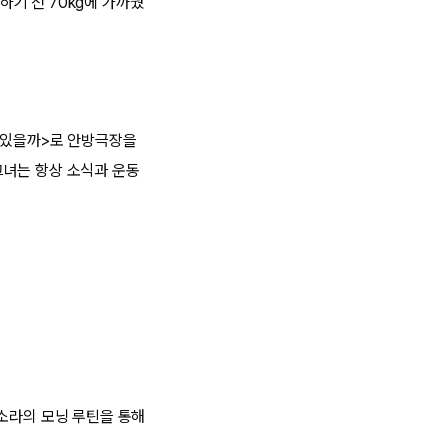
기 전 70kg에 가까웠
 수 있을까>로 안방극장을
그녀는 항상 소식과 운동
강소라의 모닝 루틴을 통해