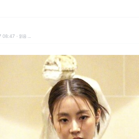
7 08:47
읽음
...