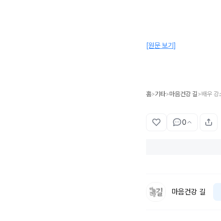
[원문 보기]
홈
기타
마음건강 길
배우 강
>
>
>
0
마음건강 길