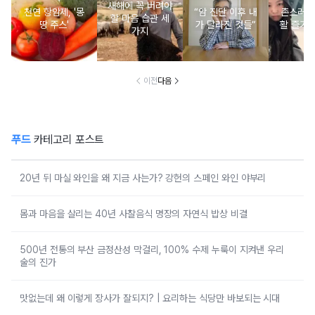
새해에 꼭 버려야
천연 항암제, '몽
“암 진단 이후 내
촌스러운
할 마음 습관 세
땅 주스'
가 달라진 것들”
활 즐기는
가지
이전
다음
푸드
카테고리 포스트
20년 뒤 마실 와인을 왜 지금 사는가? 강헌의 스페인 와인 야부리
몸과 마음을 살리는 40년 사찰음식 명장의 자연식 밥상 비결
500년 전통의 부산 금정산성 막걸리, 100% 수제 누룩이 지켜낸 우리
술의 진가
맛없는데 왜 이렇게 장사가 잘되지? | 요리하는 식당만 바보되는 시대