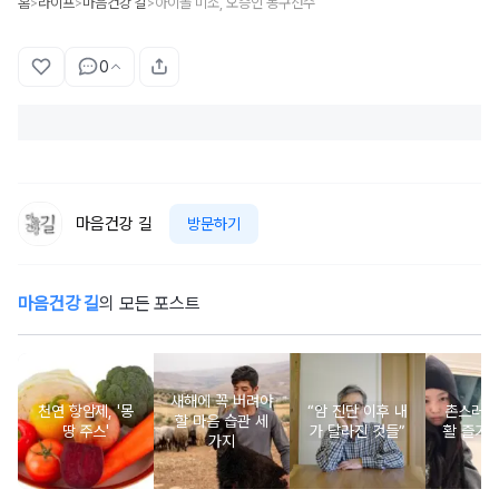
홈
라이프
마음건강 길
아이돌 미소, 오승인 농구선수
>
>
>
0
마음건강 길
방문하기
마음건강 길
의 모든 포스트
새해에 꼭 버려야
천연 항암제, '몽
“암 진단 이후 내
촌스러운
할 마음 습관 세
땅 주스'
가 달라진 것들”
활 즐기는
가지