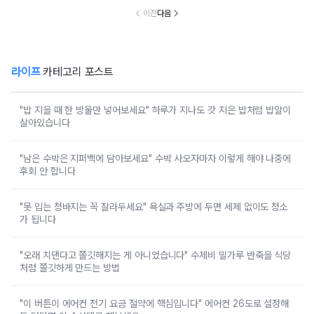
이전
다음
라이프
카테고리 포스트
"밥 지을 때 한 방울만 넣어보세요" 하루가 지나도 갓 지은 밥처럼 밥알이
살아있습니다
"남은 수박은 지퍼백에 담아보세요" 수박 사오자마자 이렇게 해야 나중에
후회 안 합니다
"못 입는 청바지는 꼭 잘라두세요" 욕실과 주방에 두면 세제 없이도 청소
가 됩니다
"오래 치댄다고 쫄깃해지는 게 아니었습니다" 수제비 밀가루 반죽을 식당
처럼 쫄깃하게 만드는 방법
"이 버튼이 에어컨 전기 요금 절약에 핵심입니다" 에어컨 26도로 설정해