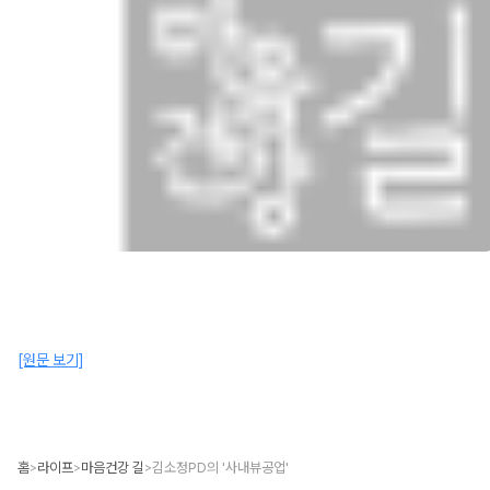
[원문 보기]
홈
라이프
마음건강 길
김소정PD의 '사내뷰공업'
>
>
>