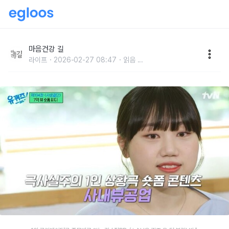
김소정PD의 '사내뷰공업'
마음건강 길
라이프
2026-02-27 08:47
읽음
...