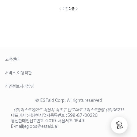
이전
다음
고객센터
서비스 이용약관
개인정보처리방침
© ESTaid Corp. All rights reserved
(주)이스트에이드 서울시 서초구 반포대로 3
이스트빌딩 (우)06711
대표이사 :
김남현
사업자등록번호 :
598-87-00226
통신판매업신고번호 :
2019-서울서초-1649
E-mail)
egloos@estaid.ai