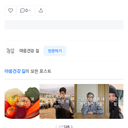
0
마음건강 길
방문하기
마음건강 길
의 모든 포스트
새해에 꼭 버려야
천연 항암제, '몽
“암 진단 이후 내
촌스러운
할 마음 습관 세
땅 주스'
가 달라진 것들”
활 즐기는
가지
이전
다음