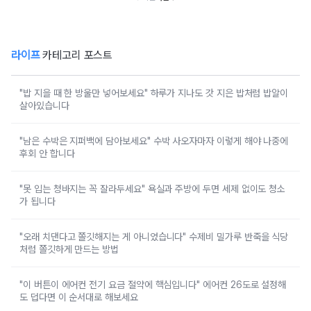
라이프
카테고리 포스트
"밥 지을 때 한 방울만 넣어보세요" 하루가 지나도 갓 지은 밥처럼 밥알이
살아있습니다
"남은 수박은 지퍼백에 담아보세요" 수박 사오자마자 이렇게 해야 나중에
후회 안 합니다
"못 입는 청바지는 꼭 잘라두세요" 욕실과 주방에 두면 세제 없이도 청소
가 됩니다
"오래 치댄다고 쫄깃해지는 게 아니었습니다" 수제비 밀가루 반죽을 식당
처럼 쫄깃하게 만드는 방법
"이 버튼이 에어컨 전기 요금 절약에 핵심입니다" 에어컨 26도로 설정해
도 덥다면 이 순서대로 해보세요