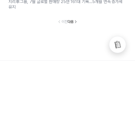
지리車그룹, 7월 글로벌 판매량 25만 161대 기록…5개월 연속 증가세
유지
이전
다음
고객센터
서비스 이용약관
개인정보처리방침
© ESTaid Corp. All rights reserved
(주)이스트에이드 서울시 서초구 반포대로 3
이스트빌딩 (우)06711
대표이사 :
김남현
사업자등록번호 :
598-87-00226
통신판매업신고번호 :
2019-서울서초-1649