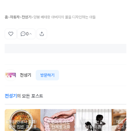
홈
자동차
전성기
양봉 베테랑 아버지의 꿀을 디자인하는 아들
>
>
>
0
전성기
방문하기
전성기
의 모든 포스트
비타민보다 효과
속 편하게 사는
우리 부부는 이미
매일 스
좋은 집밥, 표고홍
법, 단계별 소화
정서적 이혼 상
잡고 있는