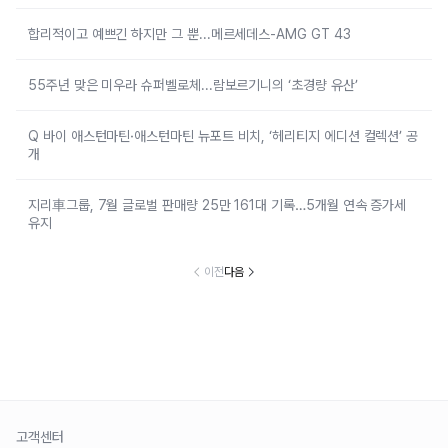
합리적이고 예쁘긴 하지만 그 뿐...메르세데스-AMG GT 43
55주년 맞은 미우라 슈퍼벨로체...람보르기니의 ‘초경량 유산’
Q 바이 애스턴마틴·애스턴마틴 뉴포트 비치, ‘헤리티지 에디션 컬렉션’ 공
개
지리車그룹, 7월 글로벌 판매량 25만 161대 기록…5개월 연속 증가세
유지
이전
다음
고객센터