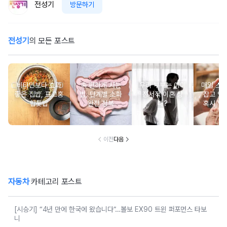
전성기
방문하기
전성기
의 모든 포스트
비타민보다 효과
속 편하게 사는
우리 부부는 이미
매일 스
좋은 집밥, 표고홍
법, 단계별 소화
정서적 이혼 상
잡고 있는
합톳밥
완전 정복
태?
혹시 VD
군
이전
다음
자동차
카테고리 포스트
[시승기] “4년 만에 한국에 왔습니다”…볼보 EX90 트윈 퍼포먼스 타보
니