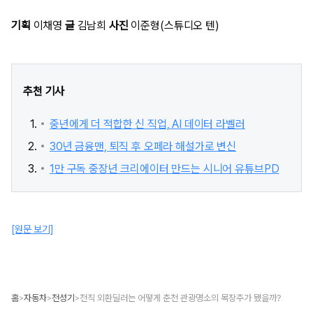
기획
이채영
글
김남희
사진
이준형(스튜디오 텐)
추천 기사
중년에게 더 적합한 신 직업, AI 데이터 라벨러
30년 금융맨, 퇴직 후 오페라 해설가로 변신
1만 구독 중장년 크리에이터 만드는 시니어 유튜브PD
[원문 보기]
홈
자동차
전성기
전직 외환딜러는 어떻게 춘천 관광명소의 목장주가 됐을까?
>
>
>