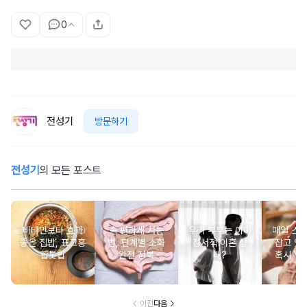
0
전성기
방문하기
전성기
의 모든 포스트
비타민보다 효과
속 편하게 사는
우리 부부는 이미
매일 스
좋은 집밥, 표고홍
법, 단계별 소화
정서적 이혼 상
잡고 있는
합톳밥
완전 정복
태?
혹시 VD
군
이전
다음