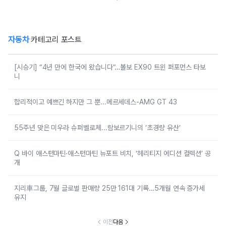
자동차
카테고리 포스트
[시승기] “4년 만에 한국에 왔습니다”…볼보 EX90 트윈 퍼포먼스 타보
니
합리적이고 예쁘긴 하지만 그 뿐...메르세데스-AMG GT 43
55주년 맞은 미우라 슈퍼벨로체...람보르기니의 ‘초경량 유산’
Q 바이 애스턴마틴·애스턴마틴 뉴포트 비치, ‘헤리티지 에디션 컬렉션’ 공
개
지리車그룹, 7월 글로벌 판매량 25만 161대 기록…5개월 연속 증가세
유지
이전
다음