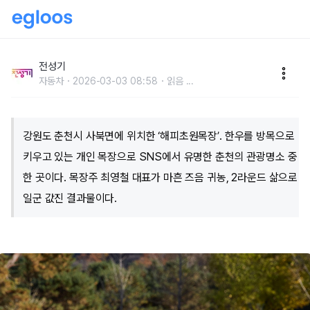
전직 외환딜러는 어떻게 춘천 관광명소의 목장주가 됐을
까?
전성기
자동차
2026-03-03 08:58
읽음
...
강원도 춘천시 사북면에 위치한 ‘해피초원목장’. 한우를 방목으로
키우고 있는 개인 목장으로 SNS에서 유명한 춘천의 관광명소 중
한 곳이다. 목장주 최영철 대표가 마흔 즈음 귀농, 2라운드 삶으로
일군 값진 결과물이다.