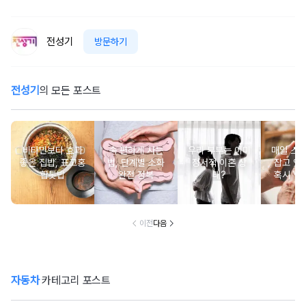
전성기
방문하기
전성기
의 모든 포스트
비타민보다 효과
속 편하게 사는
우리 부부는 이미
매일 스
좋은 집밥, 표고홍
법, 단계별 소화
정서적 이혼 상
잡고 있는
합톳밥
완전 정복
태?
혹시 VD
군
이전
다음
자동차
카테고리 포스트