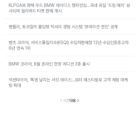
KLPGA와 화해 무드 BMW 레이디스 챔피언십…국내 유일 ‘드림 매치’ 성
사되며 얼리버드 티켓 판매 개시
벤틀리, 토르칼의 몰입형 럭셔리 경험 시스템 ‘큐레이션 엔진’ 공개
벤츠 코리아, 서비스품질지수(KSQI) 수입차판매점 12년·수입인증중고차
6년 연속 1위
BMW 코리아, 8월 온라인 한정 에디션 3종 출시
넥센타이어, ‘폭염 날리는 서킷 레이스’…모터 페스티벌로 고객 체험 마케
팅 확대
이전
다음