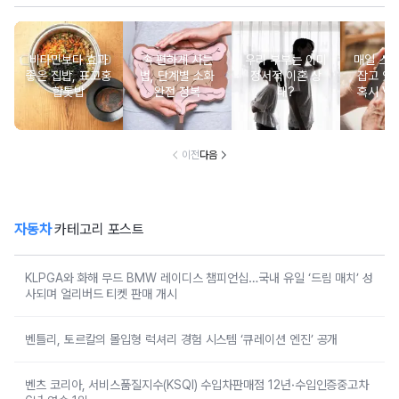
비타민보다 효과
속 편하게 사는
우리 부부는 이미
매일 스
좋은 집밥, 표고홍
법, 단계별 소화
정서적 이혼 상
잡고 있는
합톳밥
완전 정복
태?
혹시 VD
군
이전
다음
자동차
카테고리 포스트
KLPGA와 화해 무드 BMW 레이디스 챔피언십…국내 유일 ‘드림 매치’ 성
사되며 얼리버드 티켓 판매 개시
벤틀리, 토르칼의 몰입형 럭셔리 경험 시스템 ‘큐레이션 엔진’ 공개
벤츠 코리아, 서비스품질지수(KSQI) 수입차판매점 12년·수입인증중고차