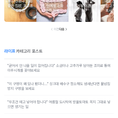
비타민보다 효과
속 편하게 사는
우리 부부는 이미
매일 스
좋은 집밥, 표고홍
법, 단계별 소화
정서적 이혼 상
잡고 있는
합톳밥
완전 정복
태?
혹시 VD
군
이전
다음
라이프
카테고리 포스트
"굳어서 안 나올 일이 없어집니다" 소금이나 고추가루 담아둔 조미료 통에
이쑤시개를 꽂아보세요
"이 구멍이 왜 있나 봤더니..." 싱크대 배수구 청소해도 냄새난다면 물넘침
방지 구멍을 보세요
"무조건 떼고 넣어야 합니다" 여름철 도시락에 방울토마토 꼭지 그대로 넣
으면 생기는 일