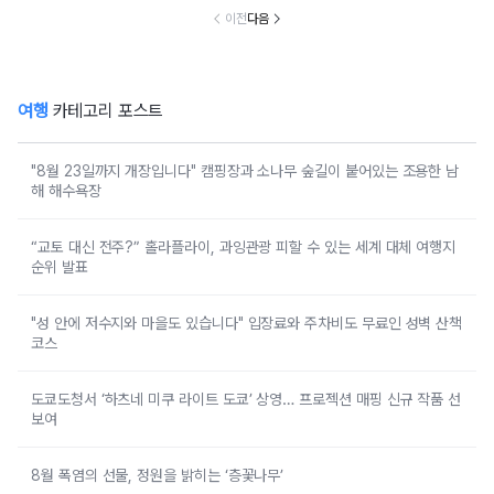
이전
다음
여행
카테고리 포스트
"8월 23일까지 개장입니다" 캠핑장과 소나무 숲길이 붙어있는 조용한 남
해 해수욕장
“교토 대신 전주?” 홀라플라이, 과잉관광 피할 수 있는 세계 대체 여행지
순위 발표
"성 안에 저수지와 마을도 있습니다" 입장료와 주차비도 무료인 성벽 산책
코스
도쿄도청서 ‘하츠네 미쿠 라이트 도쿄’ 상영… 프로젝션 매핑 신규 작품 선
보여
8월 폭염의 선물, 정원을 밝히는 ‘층꽃나무’