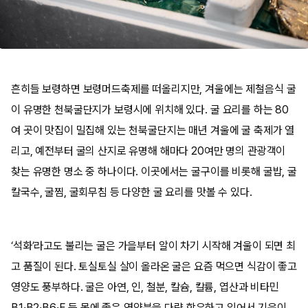
흔히들 보령하면 보령머드축제를 떠올리지만, 겨울에는 제철음식 굴
이 유명한 천북굴단지가 보령시에 위치해 있다. 굴 요리를 하는 80
여 곳이 맛집이 밀집해 있는 천북굴단지는 매년 겨울에 굴 축제가 열
리고, 예전부터 굴의 산지로 유명해 해마다 20여만 명의 관광객이
찾는 유명한 명소 중 하나이다. 이곳에서는 굴구이를 비롯해 굴밥, 굴
칼국수, 굴찜, 굴회무침 등 다양한 굴 요리를 맛볼 수 있다.
‘석화’라고도 불리는 굴은 가을부터 알이 차기 시작해 겨울이 되면 최
고 품질이 된다. 토실토실 살이 올라온 굴은 요즘 먹으면 식감이 좋고
영양도 풍부하다. 굴은 아연, 인, 철분, 칼슘, 칼륨, 엽산과 비타민
B1·B2·B6·E 등 몸에 좋은 영양분을 다량 함유하고 있어서 기운이