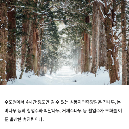
수도권에서 4시간 정도면 갈 수 있는 삼봉자연휴양림은 전나무, 분
비나무 등의 침엽수와 박달나무, 거제수나무 등 활엽수가 조화를 이
룬 울창한 휴양림이다.