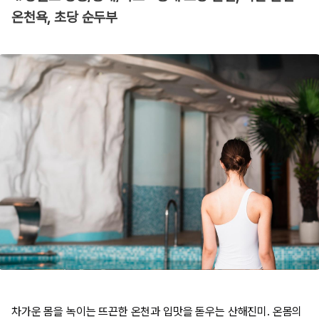
온천욕, 초당 순두부
차가운 몸을 녹이는 뜨끈한 온천과 입맛을 돋우는 산해진미. 온몸의