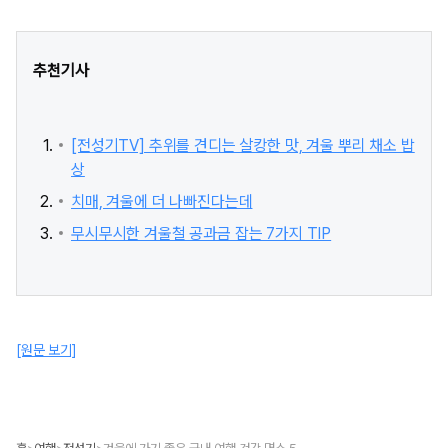
추천기사
[전성기TV] 추위를 견디는 살캉한 맛, 겨울 뿌리 채소 밥
상
치매, 겨울에 더 나빠진다는데
무시무시한 겨울철 공과금 잡는 7가지 TIP
[원문 보기]