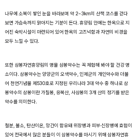
나무에 소복이 쌓인 눈을 바라보며 약 2~3km의 산책 코스를 걷다
보면 가슴속까지 맑아지는 기분이 든다. 휴양림 안에는 한옥으로 지
어진 숙박시설이 마련되어 있어 한옥의 고즈넉함과 자연의 비경을
모두 느낄 수 있다.
또한 삼봉자연휴양림의 명물 삼봉약수는 꼭 체험해 봐야 할 건강 명
소이다. 삼봉약수는 양양군의 오색약수, 인제군의 개인약수와 더불
어 천연기념물 제530호로 지정된 우리나라 3대 약수 중 하나로 삼
봉약수의 삼봉이란 가칠봉, 응복산, 사삼봉의 3개 산의 정기를 받은
약수를 의미한다.
철분, 불소, 탄산이온, 망간이 함유돼 위장병과 피부·신장병에 효험이
있어 전국에서 많은 분들이 이 삼봉약수를 마시기 위해 삼봉자연휴