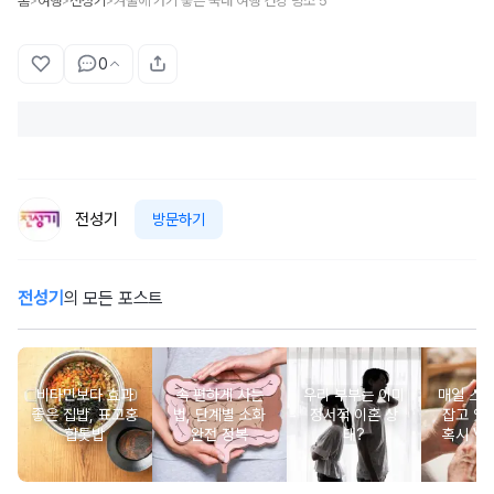
홈
여행
전성기
겨울에 가기 좋은 국내 여행 건강 명소 5
>
>
>
0
전성기
방문하기
전성기
의 모든 포스트
비타민보다 효과
속 편하게 사는
우리 부부는 이미
매일 스
좋은 집밥, 표고홍
법, 단계별 소화
정서적 이혼 상
잡고 있는
합톳밥
완전 정복
태?
혹시 VD
군