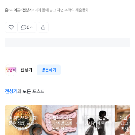
홈
라이프
전성기
머리 맡에 놓고 자던 추억의 새운동화
>
>
>
0
전성기
방문하기
전성기
의 모든 포스트
비타민보다 효과
속 편하게 사는
우리 부부는 이미
매일 스
좋은 집밥, 표고홍
법, 단계별 소화
정서적 이혼 상
잡고 있는
합톳밥
완전 정복
태?
혹시 VD
군