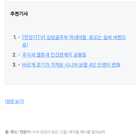
추천기사
[전성기TV] 심방골주부 막내아들, 효도는 실버 버튼으
로!
주식과 결혼과 인간관계의 공통점
바르게 걷기가 가져온 시니어 모델 4인 인생의 변화
[원문 보기]
홈
푸드
전성기
식사 모임이 많은 12월, 테이블 매너를 알아보자
>
>
>