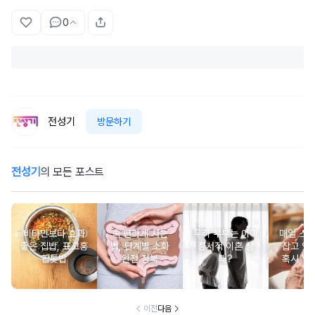
0
전성기
방문하기
전성기
의 모든 포스트
비타민보다 효과
속 편하게 사는
우리 부부는 이미
매일 스
좋은 집밥, 표고홍
법, 단계별 소화
정서적 이혼 상
잡고 있는
합톳밥
완전 정복
태?
혹시 VD
군
이전
다음