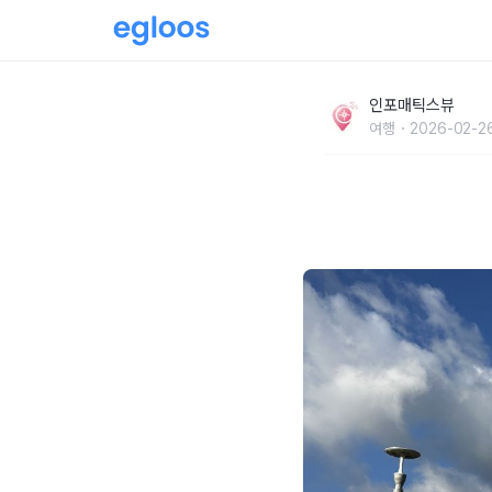
서산 한우목장 웰빙산책로에 벚꽃도 핀다! 충
인포매틱스뷰
추천
여행
2026-02-26