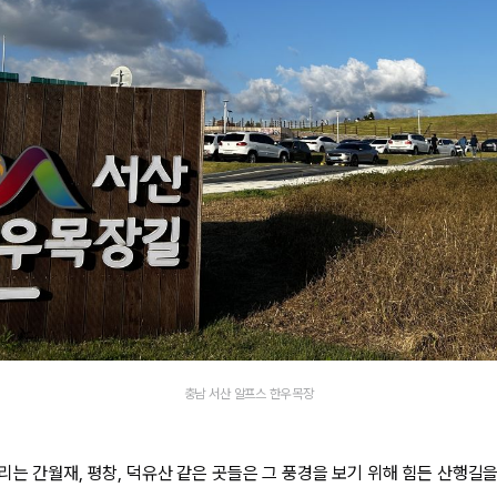
충남 서산 알프스 한우목장
리는 간월재, 평창, 덕유산 같은 곳들은 그 풍경을 보기 위해 힘든 산행길