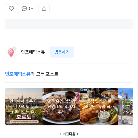
0
인포매틱스뷰
방문하기
인포매틱스뷰
의 모든 포스트
한국에서 소주 마
영국 흑인 역사가
음식 맛 없기로
“교토 
시던 사람도 눈뜨
담긴 요리 4가지
‘소문난’ 유럽 국가
주?” 홀
고 돌아오는 유럽
추천!
순위는?
과잉관광
와인 도시 탐방
있는 세계
행지 순
이전
다음