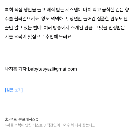
특히 직접 쟁반을 들고 배식 받는 시스템이 마치 학교 급식실 같은 향
수를 불러일으키죠. 양도 넉넉하고, 당면만 들어간 심플한 만두도 단
골만 알고 있는 별미! 여러 방송에서 소개된 만큼 그 맛을 인정받은
서울 떡볶이 맛집으로 추천해 드려요.
나지홍 기자 babytasyaz@gmail.com
[원문 보기]
홈
푸드
인포매틱스뷰
>
>
서울 떡볶이 맛집 베스트 3 직장인이 그리워서 다시 찾는다는 곳
>