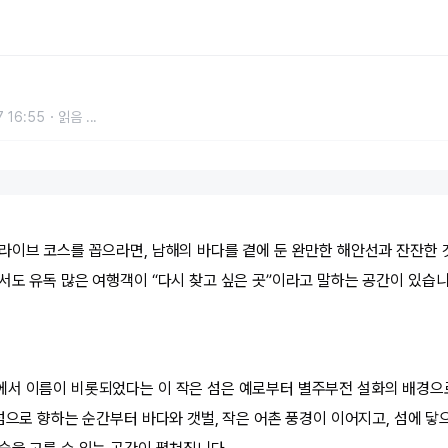
드라이브 코스로도 손색없네요
 16:55
읽음
...
라이브 코스를 꼽으라면, 남해의 바다를 곁에 둔 완만한 해안선과 잔잔한
서도 유독 많은 여행객이 “다시 찾고 싶은 곳”이라고 말하는 공간이 있습니
서 이름이 비롯되었다는 이 작은 섬은 예로부터 별주부전 설화의 배경으로
 섬으로 향하는 순간부터 바다와 갯벌, 작은 어촌 풍경이 이어지고, 섬에 닿