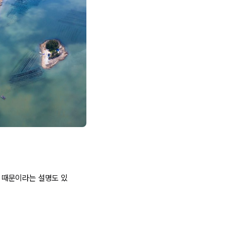
형 때문이라는 설명도 있