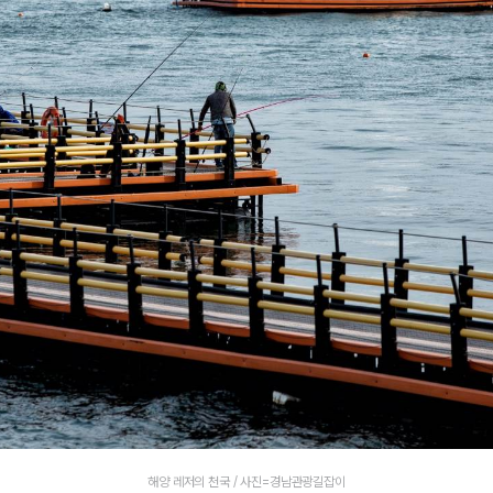
해양 레저의 천국 / 사진=경남관광길잡이