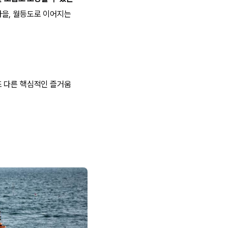
마을, 월등도로 이어지는
또 다른 핵심적인 즐거움