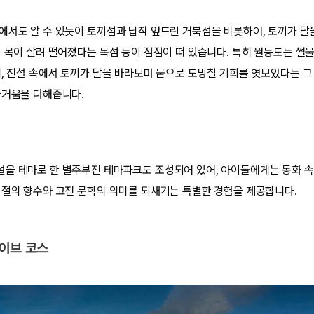
에서도 알 수 있듯이 토끼섬과 납작 엎드린 거북섬을 비롯하여, 토끼가 
의 목이 잘려 떨어졌다는 목섬 등이 점점이 떠 있습니다. 특히 월등도는 썰물
데, 전설 속에서 토끼가 달을 바라보며 뭍으로 도망칠 기회를 엿보았다는 그
즐거움을 더해줍니다.
을 테마로 한 별주부전 테마파크도 조성되어 있어, 아이들에게는 동화 속
시절의 향수와 고전 문학의 의미를 되새기는 특별한 경험을 제공합니다.
라이브 코스