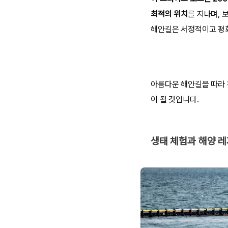
최적의 위치
를 지나며,
해안길은 서정적이고 평
아름다운 해안길을 따라 
이 될 것입니다.
생태 체험과 해양 