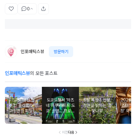
0
인포매틱스뷰
방문하기
인포매틱스뷰
의 모든 포스트
“교토 대신 전
도쿄도청서 ‘하츠
8월 폭염의 선물,
2026 
주?” 홀라플라이,
네 미쿠 라이트 도
정원을 밝히는 ‘층
스테이 ‘
과잉관광 피할 수
쿄’ 상영… 프로젝
꽃나무’
정’ 외국
있는 세계 대체 여
션 매핑 신규 작품
도 ‘서울
행지 순위 발표
선보여
이전
다음