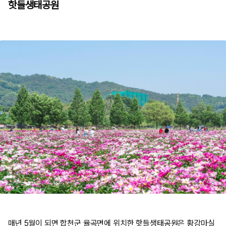
핫들생태공원
매년 5월이 되면 합천군 율곡면에 위치한 핫들생태공원은 황강마실