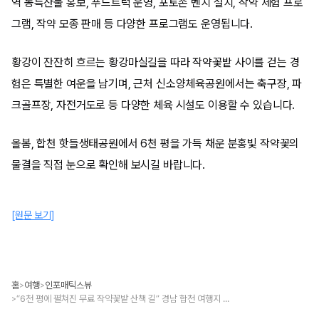
역 농특산물 홍보, 푸드트럭 운영, 포토존 벤치 설치, 작약 체험 프로
그램, 작약 모종 판매 등 다양한 프로그램도 운영됩니다.
황강이 잔잔히 흐르는 황강마실길을 따라 작약꽃밭 사이를 걷는 경
험은 특별한 여운을 남기며, 근처 신소양체육공원에서는 축구장, 파
크골프장, 자전거도로 등 다양한 체육 시설도 이용할 수 있습니다.
올봄, 합천 핫들생태공원에서 6천 평을 가득 채운 분홍빛 작약꽃의
물결을 직접 눈으로 확인해 보시길 바랍니다.
[원문 보기]
홈
여행
인포매틱스뷰
>
>
“6천 평에 펼쳐진 무료 작약꽃밭 산책 길” 경남 합천 여행지 추천
>