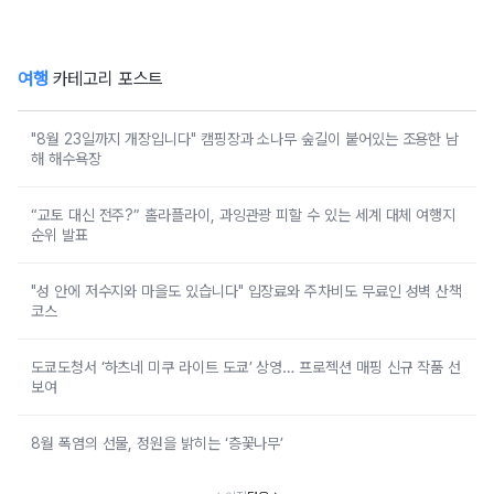
여행
카테고리 포스트
"8월 23일까지 개장입니다" 캠핑장과 소나무 숲길이 붙어있는 조용한 남
해 해수욕장
“교토 대신 전주?” 홀라플라이, 과잉관광 피할 수 있는 세계 대체 여행지
순위 발표
"성 안에 저수지와 마을도 있습니다" 입장료와 주차비도 무료인 성벽 산책
코스
도쿄도청서 ‘하츠네 미쿠 라이트 도쿄’ 상영… 프로젝션 매핑 신규 작품 선
보여
8월 폭염의 선물, 정원을 밝히는 ‘층꽃나무’