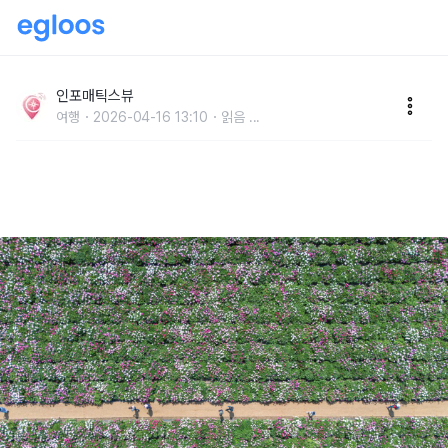
“6천 평에 펼쳐진 무료 작약꽃밭 산책 길” 경남 합천 여
행지 추천
인포매틱스뷰
여행
2026-04-16 13:10
읽음
...