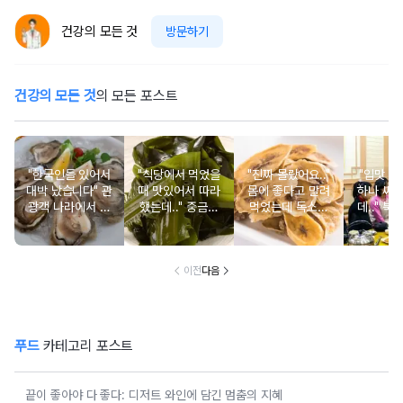
건강의 모든 것
방문하기
건강의 모든 것
의 모든 포스트
"한국인들 있어서
"식당에서 먹었을
"진짜 몰랐어요.."
"입맛 없
대박 났습니다" 관
때 맛있어서 따라
몸에 좋다고 말려
하나 싸
광객 나라에서 남
했는데.." 중금속
먹었는데 독소를
데.." 북
녀노소 보양식처
싹 다 빠질 줄 몰
먹고 있었던 의외
외로 안 
럼 먹는 음식
랐어요
의 음식
건
이전
다음
푸드
카테고리 포스트
끝이 좋아야 다 좋다: 디저트 와인에 담긴 멈춤의 지혜