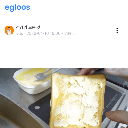
빵에 바르면 "뇌혈관 질환 일으키는 최악의 1위 음식" 절
대 먹지 마세요
건강의 모든 것
푸드
2026-04-16 15:06
읽음
...