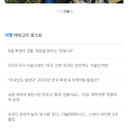
이전
다음
여행
카테고리 포스트
8월 폭염의 선물, 정원을 밝히는 ‘층꽃나무’
2026 우수 서울스테이 ‘18곳 선정’ 외국인 관광객도 ‘서울인’처럼
“외국인도 놀랐다” 2026년 한국 폭염 속 피해야할 활동은?
송훈 셰프와 동문시장 장보고 ‘몸국’ 만들어요!… 13일 ‘제주미행’ 특별회
차 운영
외국인 관광객 늘자 ‘호스텔’ 뜬다…야놀자파트너스, ‘스테이 아리재’ 4곳
출점