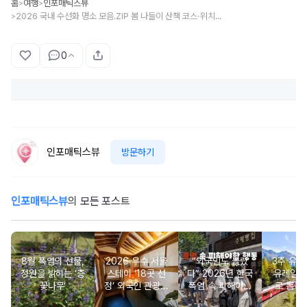
홈
여행
인포매틱스뷰
>
>
2026 국내 수선화 명소 모음.ZIP 봄 나들이 산책 코스·위치·운영시간 정리
>
0
인포매틱스뷰
방문하기
인포매틱스뷰
의 모든 포스트
8월 폭염의 선물,
2026 우수 서울
“외국인도 놀랐
3주 유
정원을 밝히는 ‘층
스테이 ‘18곳 선
다” 2026년 한국
유레일패
꽃나무’
정’ 외국인 관광객
폭염 속 피해야할
로 뽑아 
도 ‘서울인’처럼
활동은?