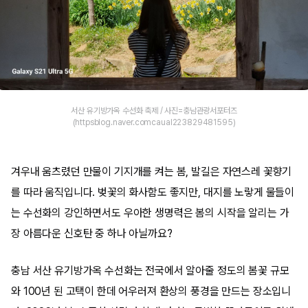
서산 유기방가옥 수선화 축제 / 사진=충남관광서포터즈
(httpsblog.naver.comcaual223829481595)
겨우내 움츠렸던 만물이 기지개를 켜는 봄, 발길은 자연스레 꽃향기
를 따라 움직입니다. 벚꽃의 화사함도 좋지만, 대지를 노랗게 물들이
는 수선화의 강인하면서도 우아한 생명력은 봄의 시작을 알리는 가
장 아름다운 신호탄 중 하나 아닐까요?
충남 서산 유기방가옥 수선화는 전국에서 알아줄 정도의 봄꽃 규모
와 100년 된 고택이 한데 어우러져 환상의 풍경을 만드는 장소입니