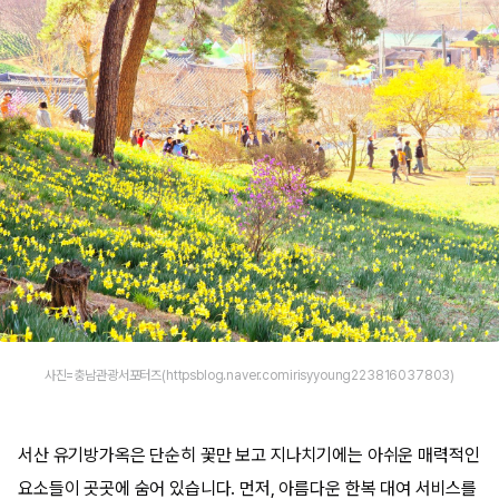
사진=충남관광서포터즈(httpsblog.naver.comirisyyoung223816037803)
서산 유기방가옥은 단순히 꽃만 보고 지나치기에는 아쉬운 매력적인
요소들이 곳곳에 숨어 있습니다. 먼저, 아름다운 한복 대여 서비스를