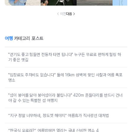
다 되는 이유
이전
다음
여행
카테고리 포스트
"걷기도 좋고 힘들면 전동차 타면 됩니다" 누구든 무료로 편하게 힐링 하
기 좋은 옛길
"입장료도 주차비도 없습니다" 둘레 16km 성벽에 쌓인 사찰과 여름 폭포
명소
"섬이 붕어를 닮아 붕어섬이라 불립니다" 420m 흔들다리를 반드시 건너
야 갈 수 있는 특별한 섬 여행지
“지구 정말 너무하네, 정도껏 해야지” 여름휴가 직사광선 대처법
“한국식 오로라?” 여름밤에만 열리는 국내 신비한 명소 4