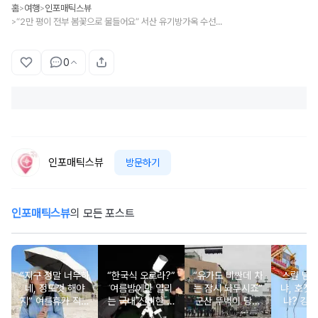
홈
여행
인포매틱스뷰
>
>
“2만 평이 전부 봄꽃으로 물들어요” 서산 유기방가옥 수선화 축제 일정부터 입장 정보까지
>
0
인포매틱스뷰
방문하기
인포매틱스뷰
의 모든 포스트
“지구 정말 너무하
“한국식 오로라?”
“유가도 비싼데 차
스릴 넘
네, 정도껏 해야
여름밤에만 열리
는 잠시 놔두시죠”
냐, 호젓
지” 여름휴가 직사
는 국내 신비한 명
군산 뚜벅이 당일
냐? 강원
광선 대처법
소 4
치기 코스, 걸어서
추천 BE