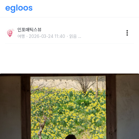
“2만 평이 전부 봄꽃으로 물들어요” 서산 유기방가옥 수
선화 축제 일정부터 입장 정보까지
인포매틱스뷰
여행
2026-03-24 11:40
읽음
...