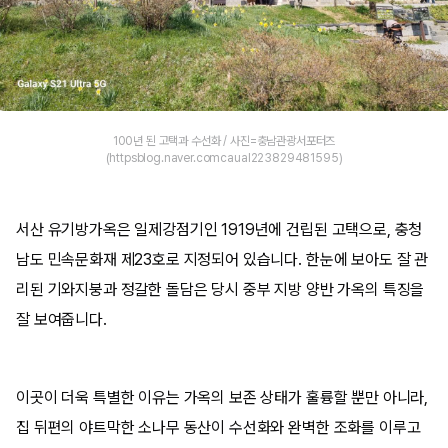
100년 된 고택과 수선화 / 사진=충남관광서포터즈
(httpsblog.naver.comcaual223829481595)
서산 유기방가옥은 일제강점기인 1919년에 건립된 고택으로, 충청
남도 민속문화재 제23호로 지정되어 있습니다. 한눈에 보아도 잘 관
리된 기와지붕과 정갈한 돌담은 당시 중부 지방 양반 가옥의 특징을
잘 보여줍니다.
이곳이 더욱 특별한 이유는 가옥의 보존 상태가 훌륭할 뿐만 아니라,
집 뒤편의 야트막한 소나무 동산이 수선화와 완벽한 조화를 이루고