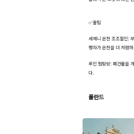
✅꿀팁
세체니 온천 조조할인: 
행자가 온천을 더 저렴하
루인 펍탐방: 폐건물을 
다.
폴란드