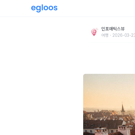
“서유럽 절반?” 동유럽 여행 비용 합리적인 나라 
인포매틱스뷰
여행
2026-03-23