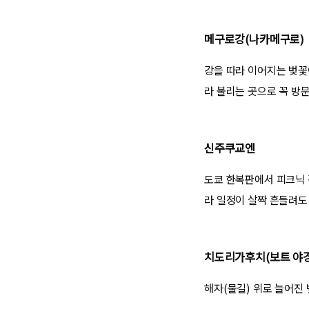
메구로강(나카메구로)
강을 따라 이어지는 벚꽃
라 불리는 곳으로 꼭 방문
신주쿠교엔
도쿄 한복판에서 피크닉 
라 일정이 살짝 흔들려도
치도리가후치(보트 야경
해자(물길) 위로 늘어진 