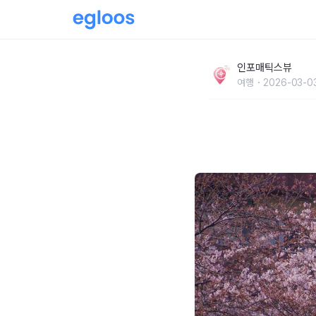
2026 도쿄 벚꽃 개화시기 체크, 나카메구로vs
인포매틱스뷰
꿀팁 추천
여행
2026-03-03