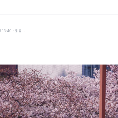
우에노공원, 어디로 갈까 명소·일정·
 13:40
읽음
...