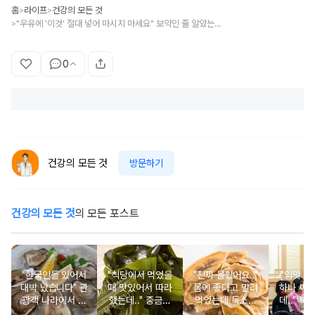
홈
라이프
건강의 모든 것
>
>
"우유에 '이것' 절대 넣어 마시지 마세요" 보약인 줄 알았는데 결석 만드는 주범입니다
>
0
건강의 모든 것
방문하기
건강의 모든 것
의 모든 포스트
"한국인들 있어서
"식당에서 먹었을
"진짜 몰랐어요.."
"입맛 없
대박 났습니다" 관
때 맛있어서 따라
몸에 좋다고 말려
하나 싸
광객 나라에서 남
했는데.." 중금속
먹었는데 독소를
데.." 북
녀노소 보양식처
싹 다 빠질 줄 몰
먹고 있었던 의외
외로 안 