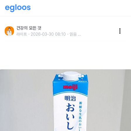
"우유에 '이것' 절대 넣어 마시지 마세요" 보약인 줄 알았
는데 결석 만드는 주범입니다
건강의 모든 것
라이프
2026-03-30 08:10
읽음
...