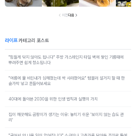
럼 먹는 음식
랐어요
의 음식
건
이전
다음
라이프
카테고리 포스트
"힘들게 닦지 않아도 됩니다" 주방 가스레인지 타일 벽에 쌓인 기름때에
뿌려주면 쉽게 청소됩니다
"여름에 물 비린내가 심해졌는데 싹 사라졌어요" 텀블러 설거지 할 때 한
숟가락 넣고 흔들어보세요
40대에 돌아본 2030을 위한 인생 법칙과 실행의 가치
집이 깨끗해도 곰팡이가 생기는 이유: 놓치기 쉬운 '보이지 않는 습도 관
리'
"굳어서 안 나올 일이 없어집니다" 소금이나 고추가루 담아둔 조미료 통에